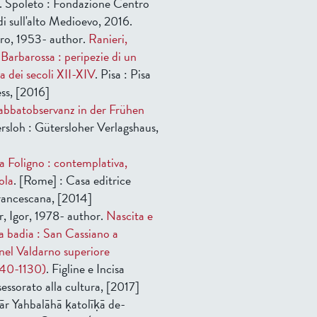
. Spoleto : Fondazione Centro
udi sull'alto Medioevo, 2016.
ro, 1953- author.
Ranieri,
 Barbarossa : peripezie di un
sa dei secoli XII-XIV
. Pisa : Pisa
ss, [2016]
abbatobservanz in der Frühen
rsloh : Gütersloher Verlagshaus,
a Foligno : contemplativa,
ola
. [Rome] : Casa editrice
rancescana, [2014]
r, Igor, 1978- author.
Nascita e
a badia : San Cassiano a
nel Valdarno superiore
040-1130)
. Figline e Incisa
essorato alla cultura, [2017]
ār Yahbalāhā ḳatolīḳā de-