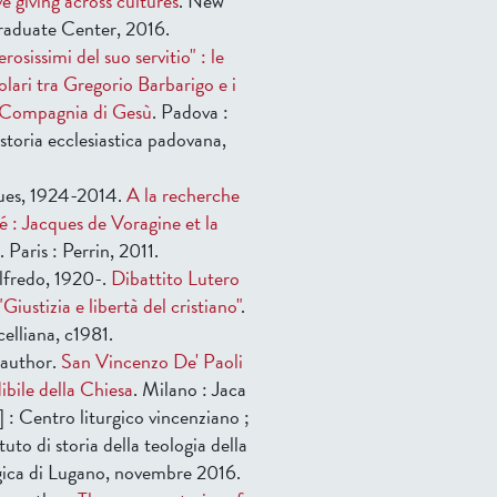
ve giving across cultures
. New
raduate Center, 2016.
rosissimi del suo servitio" : le
tolari tra Gregorio Barbarigo e i
 Compagnia di Gesù
. Padova :
a storia ecclesiastica padovana,
ques, 1924-2014.
A la recherche
é : Jacques de Voragine et la
. Paris : Perrin, 2011.
lfredo, 1920-.
Dibattito Lutero
Giustizia e libertà del cristiano"
.
elliana, c1981.
 author.
San Vincenzo De' Paoli
dibile della Chiesa
. Milano : Jaca
 : Centro liturgico vincenziano ;
tuto di storia della teologia della
gica di Lugano, novembre 2016.