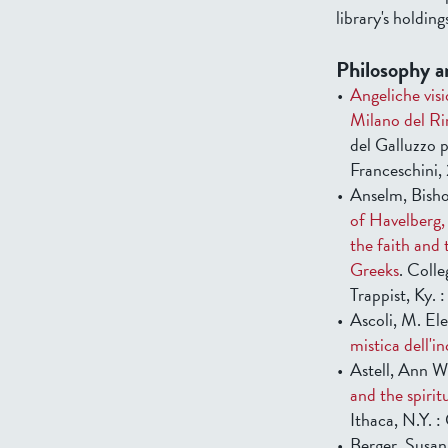
library's holding
Philosophy a
Angeliche visi
Milano del R
del Galluzzo 
Franceschini,
Anselm, Bisho
of Havelberg,
the faith and 
Greeks
. Colle
Trappist, Ky. 
Ascoli, M. El
mistica dell'i
Astell, Ann W
and the spirit
Ithaca, N.Y. :
Berger, Susan