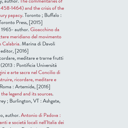
y, author.
The commentaries of
1458-1464) and the crisis of the
tury papacy
. Toronto ; Buffalo :
 Toronto Press, [2015]
a, 1965- author.
Gioacchino da
rattere meridiano del movimento
n Calabria
. Marina di Davoli
o editor, [2016]
icordare, meditare e trarne frutti
(2013 : Pontificia Università
ni e arte sacra nel Concilio di
istruire, ricordare, meditare e
 Roma : Artemide, [2016]
 the legend and its sources
.
ey ; Burlington, VT : Ashgate,
o, author.
Antonio di Padova :
ti e società locali nell'Italia dei