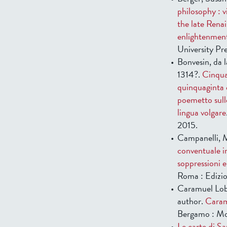
philosophy : v
the late Renai
enlightenmen
University Pre
Bonvesin, da 
1314?.
Cinquan
quinquaginta 
poemetto sull
lingua volgare
2015.
Campanelli, M
conventuale in
soppressioni e
Roma : Edizion
Caramuel Lob
author.
Caram
Bergamo : Mor
Le carte di S