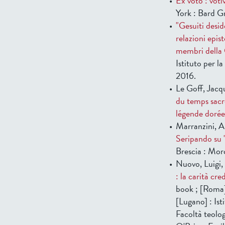
Ex voto : voti
York : Bard G
"Gesuiti deside
relazioni epis
membri della
Istituto per l
2016.
Le Goff, Jac
du temps sacr
légende dorée
Marranzini, A
Seripando su "
Brescia : Morc
Nuovo, Luigi,
: la carità cre
book ; [Roma]
[Lugano] : Isti
Facoltà teolo