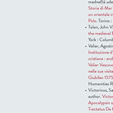
madneḥā ude-
Storia di Mar
un orientale 
Polo
. Torino 
Tolan, John V
the medieval
York : Columb
Valier, Agost
Instituzione d
cristiane : an
Valier Vescov
nella sua visit
Giubileo 157
Humanities Re
Victorinus, S
author.
Victor
Apocalypsin 
Tractatus De