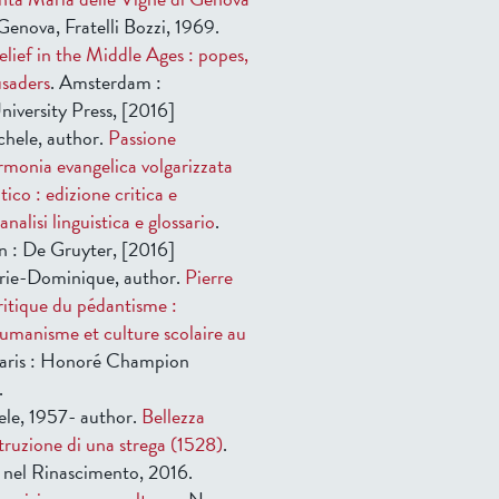
 Genova, Fratelli Bozzi, 1969.
lief in the Middle Ages : popes,
usaders
. Amsterdam :
versity Press, [2016]
hele, author.
Passione
armonia evangelica volgarizzata
tico : edizione critica e
alisi linguistica e glossario
.
on : De Gruyter, [2016]
rie-Dominique, author.
Pierre
ritique du pédantisme :
humanisme et culture scolaire au
Paris : Honoré Champion
.
ele, 1957- author.
Bellezza
struzione di una strega (1528)
.
nel Rinascimento, 2016.