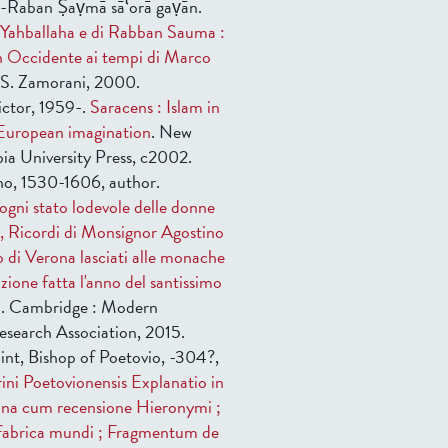
Raban Ṣaṿmā sāʻorā gaṿān.
 Yahballaha e di Rabban Sauma :
in Occidente ai tempi di Marco
: S. Zamorani, 2000.
ictor, 1959-.
Saracens : Islam in
 European imagination
. New
ia University Press, c2002.
ino, 1530-1606, author.
'ogni stato lodevole delle donne
d, Ricordi di Monsignor Agostino
o di Verona lasciati alle monache
azione fatta l'anno del santissimo
5
. Cambridge : Modern
search Association, 2015.
aint, Bishop of Poetovio, -304?,
ini Poetovionensis Explanatio in
una cum recensione Hieronymi ;
 fabrica mundi ; Fragmentum de