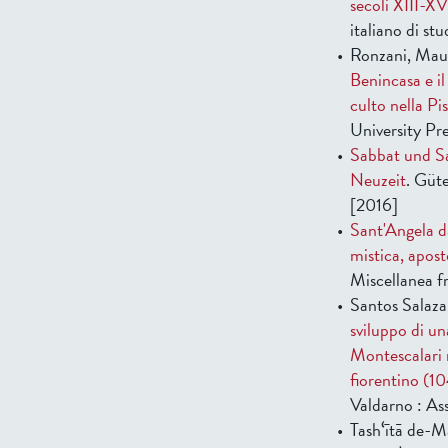
secoli XIII-XV
italiano di st
Ronzani, Mau
Benincasa e il
culto nella Pi
University Pre
Sabbat und S
Neuzeit
. Güte
[2016]
Sant'Angela d
mistica, apost
Miscellanea f
Santos Salaza
sviluppo di un
Montescalari 
fiorentino (1
Valdarno : Ass
Tashʻītā de-M