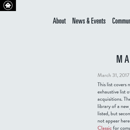
About
News & Events
Commun
MA
March 31, 2017
This list covers 
exhaustive list o
acquisitions. Th
library of a new
listed, but sec
not appear here
Classic
for comp