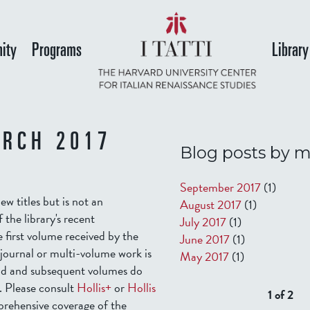
Skip
to
ity
Programs
Library
main
content
RCH 2017
Blog posts by 
September 2017
(1)
new titles but is not an
August 2017
(1)
f the library's recent
July 2017
(1)
e first volume received by the
June 2017
(1)
 journal or multi-volume work is
May 2017
(1)
ond and subsequent volumes do
. Please consult
Hollis+
or
Hollis
1 of 2
rehensive coverage of the