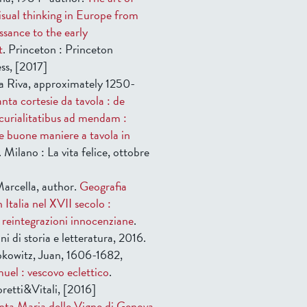
isual thinking in Europe from
ssance to the early
t
. Princeton : Princeton
ss, [2017]
la Riva, approximately 1250-
ta cortesie da tavola : de
curialitatibus ad mendam :
e buone maniere a tavola in
. Milano : La vita felice, ottobre
arcella, author.
Geografia
 Italia nel XVII secolo :
 reintegrazioni innocenziane
.
i di storia e letteratura, 2016.
kowitz, Juan, 1606-1682,
uel : vescovo eclettico
.
etti&Vitali, [2016]
anta Maria delle Vigne di Genova