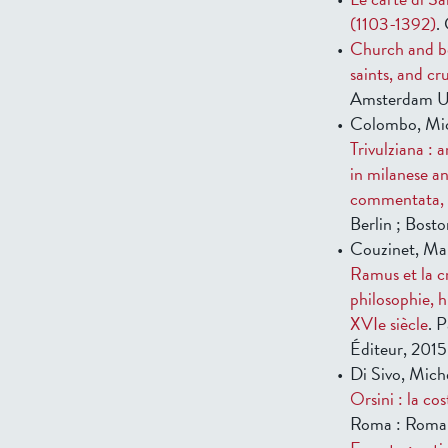
(1103-1392)
.
Church and be
saints, and cr
Amsterdam Uni
Colombo, Mic
Trivulziana : 
in milanese an
commentata, an
Berlin ; Bost
Couzinet, Ma
Ramus et la c
philosophie, 
XVIe siècle
. 
Éditeur, 2015
Di Sivo, Mich
Orsini : la co
Roma : Roma 