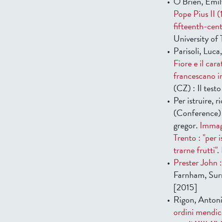
O'Brien, Emil
Pope Pius II (
fifteenth-cen
University of
Parisoli, Luc
Fiore e il ca
francescano i
(CZ) : Il test
Per istruire, r
(Conference) 
gregor.
Immagi
Trento : "per 
trarne frutti"
.
Prester John :
Farnham, Surr
[2015]
Rigon, Antoni
ordini mendican