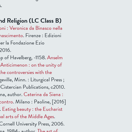
s.
nd Religion (LC Class B)
oni : Veronica da Binasco nella
inascimento
. Firenze : Edizioni
per la Fondazione Ezio
 2016.
p of Havelberg, -1158.
Anselm
 Anticimenon : on the unity of
the controversies with the
geville, Minn. : Liturgical Press ;
: Cistercian Publications, c2010.
ena, author.
Caterina da Siena :
ncontro
. Milano : Paoline, [2016]
.
Eating beauty : the Eucharist
ual arts of the Middle Ages
.
 Cornell University Press, 2006.
na, 1984- author.
The art of