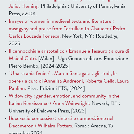
Juliet Fleming.
Philadelphia : University of Pennsylvania
Press, c2001.
Images of women in medieval texts and literature :
misogyny and praise from Tertullian to Chaucer / Pedro
Carlos Louzada Fonseca.
New York, NY : Routledge,
2025.
Il cannocchiale aristotelico / Emanuele Tesauro ; a cura di
Maicol Cutrì.
[Milan] : Ugo Guanda editore; Fondazione
Pietro Bembo, [2024-2025]
"Una strania fenice" : Marco Santagata : gli studi, le
opere / a cura di Annalisa Andreoni, Roberta Cella, Laura
Paolino.
Pisa : Edizioni ETS, [2024]
Widow city : gender, emotion, and community in the
Italian Renaissance / Anna Wainwright.
Newark, DE :
University of Delaware Press, [2025]
Boccaccio concessivo : sintassi e composizione nel
Decameron / Wilhelm Pötters.
Roma : Aracne, 15
novembre 2024.