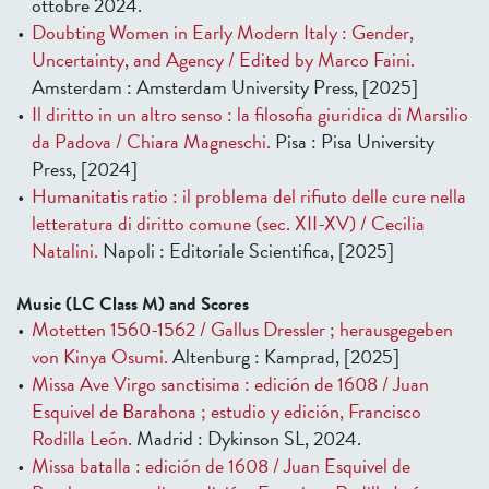
ottobre 2024.
Doubting Women in Early Modern Italy : Gender,
Uncertainty, and Agency / Edited by Marco Faini.
Amsterdam : Amsterdam University Press, [2025]
Il diritto in un altro senso : la filosofia giuridica di Marsilio
da Padova / Chiara Magneschi.
Pisa : Pisa University
Press, [2024]
Humanitatis ratio : il problema del rifiuto delle cure nella
letteratura di diritto comune (sec. XII-XV) / Cecilia
Natalini.
Napoli : Editoriale Scientifica, [2025]
Music (LC Class M) and Scores
Motetten 1560-1562 / Gallus Dressler ; herausgegeben
von Kinya Osumi.
Altenburg : Kamprad, [2025]
Missa Ave Virgo sanctisima : edición de 1608 / Juan
Esquivel de Barahona ; estudio y edición, Francisco
Rodilla León.
Madrid : Dykinson SL, 2024.
Missa batalla : edición de 1608 / Juan Esquivel de