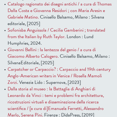
Catalogo ragionato dei disegni antichi / a cura di Thomas
Dalla Costa e Giovanna Residori ; con Maria Aresin e
Gabriele Matino.
Cinisello Balsamo, Milano : Silvana
editoriale, [2025]
Sofonisba Anguissola / Cecilia Gamberini ; translated
from the Italian by Ruth Taylor.
London : Lund
Humphries, 2024.
Giovanni Bellini : la lentezza del genio / a cura di
Giacomo Alberto Calogero.
Cinisello Balsamo, Milano :
SilvanaEditoriale, [2025]
Carpatcher or Carpaccio? : Carpaccio and 19th century
Anglo-American writers in Venice / Rosella Mamoli
Zorzi.
Venezia Lido : Supernova, [2023]
Dalla storia al museo : la Battaglia di Anghiari di
Leonardo da Vinci : temi e problemi fra architettura,
ricostruzioni virtuali e disseminazione della ricerca
scientifica / [a cura di]Emanuela Ferretti, Alessandro
Merlo, Serena Pini.
Firenze : DidaPress, [2019]