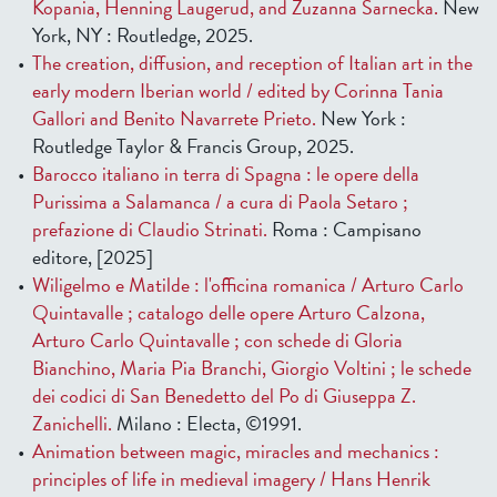
Kopania, Henning Laugerud, and Zuzanna Sarnecka.
New
York, NY : Routledge, 2025.
The creation, diffusion, and reception of Italian art in the
early modern Iberian world / edited by Corinna Tania
Gallori and Benito Navarrete Prieto.
New York :
Routledge Taylor & Francis Group, 2025.
Barocco italiano in terra di Spagna : le opere della
Purissima a Salamanca / a cura di Paola Setaro ;
prefazione di Claudio Strinati.
Roma : Campisano
editore, [2025]
Wiligelmo e Matilde : l'officina romanica / Arturo Carlo
Quintavalle ; catalogo delle opere Arturo Calzona,
Arturo Carlo Quintavalle ; con schede di Gloria
Bianchino, Maria Pia Branchi, Giorgio Voltini ; le schede
dei codici di San Benedetto del Po di Giuseppa Z.
Zanichelli.
Milano : Electa, ©1991.
Animation between magic, miracles and mechanics :
principles of life in medieval imagery / Hans Henrik