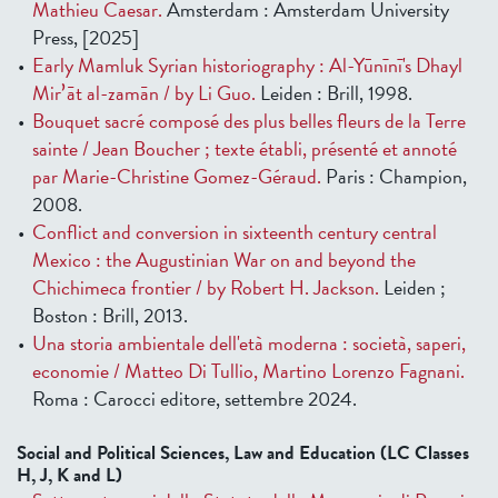
Mathieu Caesar.
Amsterdam : Amsterdam University
Press, [2025]
Early Mamluk Syrian historiography : Al-Yūnīnī's Dhayl
Mirʼāt al-zamān / by Li Guo.
Leiden : Brill, 1998.
Bouquet sacré composé des plus belles fleurs de la Terre
sainte / Jean Boucher ; texte établi, présenté et annoté
par Marie-Christine Gomez-Géraud.
Paris : Champion,
2008.
Conflict and conversion in sixteenth century central
Mexico : the Augustinian War on and beyond the
Chichimeca frontier / by Robert H. Jackson.
Leiden ;
Boston : Brill, 2013.
Una storia ambientale dell'età moderna : società, saperi,
economie / Matteo Di Tullio, Martino Lorenzo Fagnani.
Roma : Carocci editore, settembre 2024.
Social and Political Sciences, Law and Education (LC Classes
H, J, K and L)