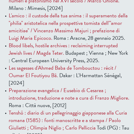
numeri e platonismo nel XVI secolo / Marco Ghione.
Milano : Mimesis, [2024]
L'amico : il custode della tua anima : il superamento della
"philia" aristotelica nella prospettiva tomista dell'"amor
amicitiae" / Vincenzo Massimo Majuri ; prefazione di
Luigi Maria Epicoco.
Roma : Aracne, 28 gennaio 2025.
Blood libels, hostile archives : reclaiming interrupted
Jewish lives / Magda Teter.
Budapest ; Vienna ; New York
: Central European University Press, 2025.
Les sagesses d'Ahmed Baba de Tombouctou : récit /
Oumar El Foutiyou Bâ.
Dakar : L'Harmattan Sénégal,
[2024]
Preparazione evangelica / Eusebio di Cesarea ;
introduzione, traduzione e note a cura di Franzo Migliore.
Roma : Città nuova, [2012]
Tenshō : diario di un pellegrinaggio giapponese alla Curia
romana (1585) : fonti manoscritte e a stampa / Paolo
Giulietti ; Olimpia Niglio ; Carlo Pelliccia
Todi (PG) : Tau