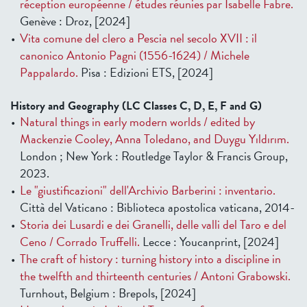
réception européenne / études réunies par Isabelle Fabre.
Genève : Droz, [2024]
Vita comune del clero a Pescia nel secolo XVII : il
canonico Antonio Pagni (1556-1624) / Michele
Pappalardo.
Pisa : Edizioni ETS, [2024]
History and Geography (LC Classes C, D, E, F and G)
Natural things in early modern worlds / edited by
Mackenzie Cooley, Anna Toledano, and Duygu Yıldırım.
London ; New York : Routledge Taylor & Francis Group,
2023.
Le "giustificazioni" dell'Archivio Barberini : inventario.
Città del Vaticano : Biblioteca apostolica vaticana, 2014-
Storia dei Lusardi e dei Granelli, delle valli del Taro e del
Ceno / Corrado Truffelli.
Lecce : Youcanprint, [2024]
The craft of history : turning history into a discipline in
the twelfth and thirteenth centuries / Antoni Grabowski.
Turnhout, Belgium : Brepols, [2024]