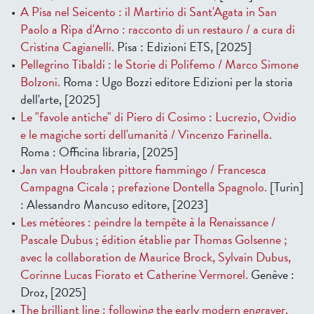
A Pisa nel Seicento : il Martirio di Sant'Agata in San
Paolo a Ripa d'Arno : racconto di un restauro / a cura di
Cristina Cagianelli.
Pisa : Edizioni ETS, [2025]
Pellegrino Tibaldi : le Storie di Polifemo / Marco Simone
Bolzoni.
Roma : Ugo Bozzi editore Edizioni per la storia
dell'arte, [2025]
Le "favole antiche" di Piero di Cosimo : Lucrezio, Ovidio
e le magiche sorti dell'umanità / Vincenzo Farinella.
Roma : Officina libraria, [2025]
Jan van Houbraken pittore fiammingo / Francesca
Campagna Cicala ; prefazione Dontella Spagnolo.
[Turin]
: Alessandro Mancuso editore, [2023]
Les météores : peindre la tempête à la Renaissance /
Pascale Dubus ; édition établie par Thomas Golsenne ;
avec la collaboration de Maurice Brock, Sylvain Dubus,
Corinne Lucas Fiorato et Catherine Vermorel.
Genève :
Droz, [2025]
The brilliant line : following the early modern engraver,