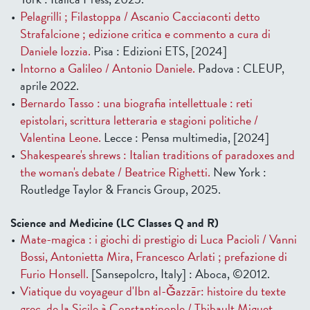
Pelagrilli ; Filastoppa / Ascanio Cacciaconti detto
Strafalcione ; edizione critica e commento a cura di
Daniele Iozzia.
Pisa : Edizioni ETS, [2024]
Intorno a Galileo / Antonio Daniele.
Padova : CLEUP,
aprile 2022.
Bernardo Tasso : una biografia intellettuale : reti
epistolari, scrittura letteraria e stagioni politiche /
Valentina Leone.
Lecce : Pensa multimedia, [2024]
Shakespeare's shrews : Italian traditions of paradoxes and
the woman's debate / Beatrice Righetti.
New York :
Routledge Taylor & Francis Group, 2025.
Science and Medicine (LC Classes Q and R)
Mate-magica : i giochi di prestigio di Luca Pacioli / Vanni
Bossi, Antonietta Mira, Francesco Arlati ; prefazione di
Furio Honsell.
[Sansepolcro, Italy] : Aboca, ©2012.
Viatique du voyageur d'Ibn al-Ǧazzār: histoire du texte
grec, de la Sicile à Constantinople / Thibault Miguet,