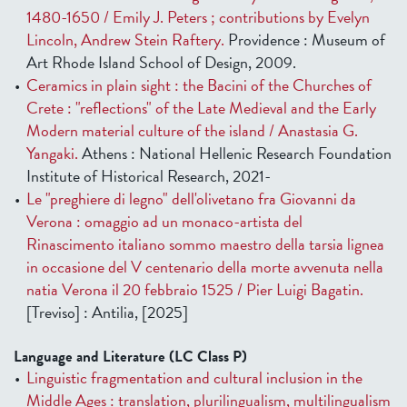
1480-1650 / Emily J. Peters ; contributions by Evelyn
Lincoln, Andrew Stein Raftery.
Providence : Museum of
Art Rhode Island School of Design, 2009.
Ceramics in plain sight : the Bacini of the Churches of
Crete : "reflections" of the Late Medieval and the Early
Modern material culture of the island / Anastasia G.
Yangaki.
Athens : National Hellenic Research Foundation
Institute of Historical Research, 2021-
Le "preghiere di legno" dell'olivetano fra Giovanni da
Verona : omaggio ad un monaco-artista del
Rinascimento italiano sommo maestro della tarsia lignea
in occasione del V centenario della morte avvenuta nella
natia Verona il 20 febbraio 1525 / Pier Luigi Bagatin.
[Treviso] : Antilia, [2025]
Language and Literature (LC Class P)
Linguistic fragmentation and cultural inclusion in the
Middle Ages : translation, plurilingualism, multilingualism