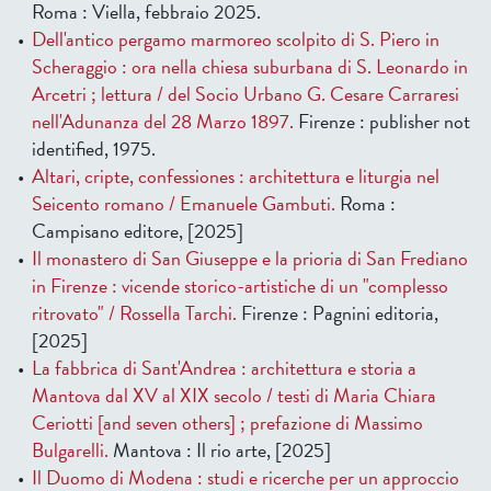
Roma : Viella, febbraio 2025.
Dell'antico pergamo marmoreo scolpito di S. Piero in
Scheraggio : ora nella chiesa suburbana di S. Leonardo in
Arcetri ; lettura / del Socio Urbano G. Cesare Carraresi
nell'Adunanza del 28 Marzo 1897.
Firenze : publisher not
identified, 1975.
Altari, cripte, confessiones : architettura e liturgia nel
Seicento romano / Emanuele Gambuti.
Roma :
Campisano editore, [2025]
Il monastero di San Giuseppe e la prioria di San Frediano
in Firenze : vicende storico-artistiche di un "complesso
ritrovato" / Rossella Tarchi.
Firenze : Pagnini editoria,
[2025]
La fabbrica di Sant'Andrea : architettura e storia a
Mantova dal XV al XIX secolo / testi di Maria Chiara
Ceriotti [and seven others] ; prefazione di Massimo
Bulgarelli.
Mantova : Il rio arte, [2025]
Il Duomo di Modena : studi e ricerche per un approccio