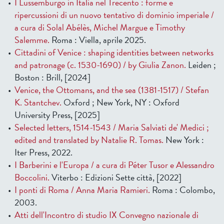
I Lussemburgo in Italia nel Trecento : forme e
ripercussioni di un nuovo tentativo di dominio imperiale /
a cura di Solal Abélès, Michel Margue e Timothy
Salemme.
Roma : Viella, aprile 2025.
Cittadini of Venice : shaping identities between networks
and patronage (c. 1530-1690) / by Giulia Zanon.
Leiden ;
Boston : Brill, [2024]
Venice, the Ottomans, and the sea (1381-1517) / Stefan
K. Stantchev.
Oxford ; New York, NY : Oxford
University Press, [2025]
Selected letters, 1514-1543 / Maria Salviati de' Medici ;
edited and translated by Natalie R. Tomas.
New York :
Iter Press, 2022.
I Barberini e l'Europa / a cura di Péter Tusor e Alessandro
Boccolini.
Viterbo : Edizioni Sette città, [2022]
I ponti di Roma / Anna Maria Ramieri.
Roma : Colombo,
2003.
Atti dell'Incontro di studio IX Convegno nazionale di