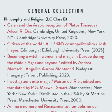
GENERAL COLLECTION
Philosophy and Religion (LC Class B)
Galen and the Arabic reception of Plato's Timaeus /
Aileen R. Das.
Cambridge, United Kingdom ; New York,
NY : Cambridge University Press, 2020.
Citizen of the world : Al-Fārābī's cosmopolitanism / Josh
Hayes.
Edinburgh : Edinburgh University Press, [2025]
Becoming a witch : women and magic in Europe during
the Middle Ages and beyond / edited by Andrea
Maraschi, Angelica Aurora Montanari.
Budapest,
Hungary : Trivent Publishing, 2023.
Investigations into magic / Martín del Rio ; edited and
translated by P.G. Maxwell-Stuart.
Manchester ; New
York : New York : Distributed in the USA by St Martin's
Press; Manchester University Press, 2000.
Anima e numero nel Rinascimento : simbolismo dei