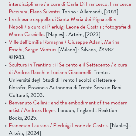
interdisciplinare / a cura di Carla Di Francesco, Francesca
Piccinini, Elena Silvestri.
Torino : Allemandi, [2021]
La chiesa e cappella di Santa Maria dei Pignatelli a
Napoli / a cura di Pierluigi Leone de Castris ; fotografie di
Marco Casciello.
[Naples] : Arte'm, [2023]
Ville dell'Emilia Romagna / Giuseppe Adani, Marina
Foschi, Sergio Venturi.
[Milano] : Silvana, ©1982-
©1983.
Scultura in Trentino : il Seicento e il Settecento / a cura
di Andrea Bacchi e Luciana Giacomelli.
Trento :
Università degli Studi di Trento Facoltà di lettere e
filosofia; Provincia Autonoma di Trento Servizio Beni
Culturali, 2003.
Benvenuto Cellini : and the embodiment of the modern
artist / Andreas Beyer.
London, England : Reaktion
Books, 2025.
Francesco Laurana / Pierluigi Leone de Castris.
[Naples] :
Arte'm, [2024]