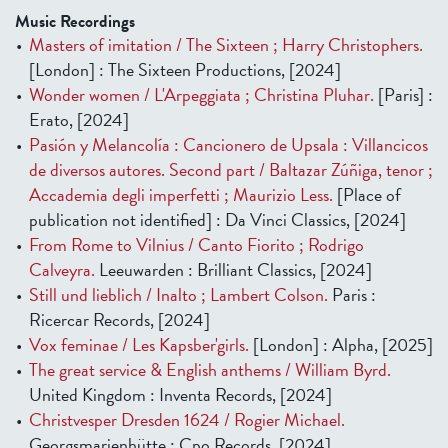
Music Recordings
Masters of imitation / The Sixteen ; Harry Christophers.
[London] : The Sixteen Productions, [2024]
Wonder women / L'Arpeggiata ; Christina Pluhar.
[Paris] :
Erato, [2024]
Pasión y Melancolía : Cancionero de Upsala : Villancicos
de diversos autores. Second part / Baltazar Zúñiga, tenor ;
Accademia degli imperfetti ; Maurizio Less.
[Place of
publication not identified] : Da Vinci Classics, [2024]
From Rome to Vilnius / Canto Fiorito ; Rodrigo
Calveyra.
Leeuwarden : Brilliant Classics, [2024]
Still und lieblich / Inalto ; Lambert Colson.
Paris :
Ricercar Records, [2024]
Vox feminae / Les Kapsber'girls.
[London] : Alpha, [2025]
The great service & English anthems / William Byrd.
United Kingdom : Inventa Records, [2024]
Christvesper Dresden 1624 / Rogier Michael.
Georgsmarienhütte : Cpo Records, [2024]