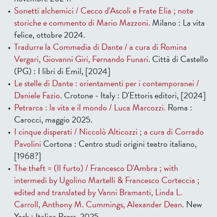
Sonetti alchemici / Cecco d'Ascoli e Frate Elia ; note
storiche e commento di Mario Mazzoni.
Milano : La vita
felice, ottobre 2024.
Tradurre la Commedia di Dante / a cura di Romina
Vergari, Giovanni Giri, Fernando Funari.
Città di Castello
(PG) : I libri di Emil, [2024]
Le stelle di Dante : orientamenti per i contemporanei /
Daniele Fazio.
Crotone - Italy : D'Ettoris editori, [2024]
Petrarca : la vita e il mondo / Luca Marcozzi.
Roma :
Carocci, maggio 2025.
I cinque disperati / Niccolò Alticozzi ; a cura di Corrado
Pavolini
Cortona : Centro studi origini teatro italiano,
[1968?]
The theft = (Il furto) / Francesco D'Ambra ; with
intermedi by Ugolino Martelli & Francesco Corteccia ;
edited and translated by Vanni Bramanti, Linda L.
Carroll, Anthony M. Cummings, Alexander Dean.
New
York : Italica Press, 2025.