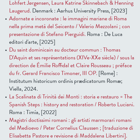
Lohfert Jørgensen, Laura Katrine Skinnebach & Henning
Laugerud.
Denmark : Aarhus University Press, [2023]
Adornate e incoronate : le immagini mariane di Roma
nella prima metà del Seicento / Valerio Mezzolani ; con
presentazione di Stefano Pierguidi.
Roma : De Luca
editori d'arte, [2025]
Du saint dominicain au docteur commun : Thomas
D'Aquin et ses représentations (XIVe-XXe siècle) / sous la
direction de Émilie Roffidal et Claire Rousseau ; préface
du fr. Gerard Francisco Timoner, III OP.
[Rome] :
Institutum historicum ordinis prædicatorum Romæ;
Viella, 2024.
La Scalinata di Trinità dei Monti : storia e restauro = The
Spanish Steps : history and restoration / Roberto Luciani.
Roma : Timía, [2022]
Magistri doctissimi romani : gli artisti marmorari romani
del Medioevo / Peter Cornelius Claussen ; [traduzione di
Elisabetta Pastore e revisione di Maddalena Libertini].