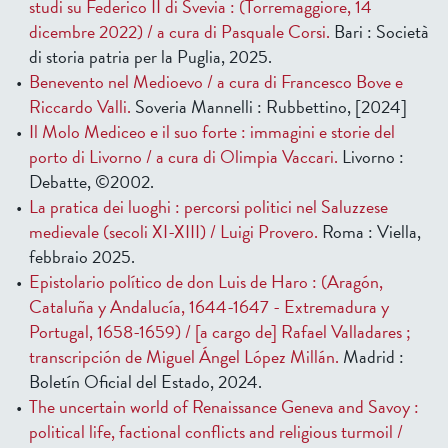
studi su Federico II di Svevia : (Torremaggiore, 14
dicembre 2022) / a cura di Pasquale Corsi.
Bari : Società
di storia patria per la Puglia, 2025.
Benevento nel Medioevo / a cura di Francesco Bove e
Riccardo Valli.
Soveria Mannelli : Rubbettino, [2024]
Il Molo Mediceo e il suo forte : immagini e storie del
porto di Livorno / a cura di Olimpia Vaccari.
Livorno :
Debatte, ©2002.
La pratica dei luoghi : percorsi politici nel Saluzzese
medievale (secoli XI-XIII) / Luigi Provero.
Roma : Viella,
febbraio 2025.
Epistolario político de don Luis de Haro : (Aragón,
Cataluña y Andalucía, 1644-1647 - Extremadura y
Portugal, 1658-1659) / [a cargo de] Rafael Valladares ;
transcripción de Miguel Ángel López Millán.
Madrid :
Boletín Oficial del Estado, 2024.
The uncertain world of Renaissance Geneva and Savoy :
political life, factional conflicts and religious turmoil /