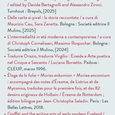
/ edited by Davide Bertagnolli and Alessandro Zironi.
Turnhout : Brepols, [2025]
Dalla carta ai pixel : la storia raccontata / a cura di
Maurizio Cau, Sara Zanatta.
Bologna : Società editrice Il
Mulino, [2025]
L'intermedialità in età moderna e contemporanea / a cura
di Christoph Cornelissen, Massimo Rospocher.
Bologna :
Società editrice il Mulino, [2024]
Tradurre Orazio, tradurre Virgilio : Eneide e Arte poetica
nel Cinque e Seicento / Luciana Borsetto.
Padova :
CLEUP, marzo 1996.
Éloge de la folie = Morias enkomion = Moriae encomium
: accompagné des notes d'Érasme, de Listrius et de
Myconius, traduites pour la première fois, et des 82
dessins originaux de Holbein / Érasme de Rotterdam ;
édition bilingue par Jean-Christophe Saladin.
Paris : Les
Belles Lettres, 2018.
Graffiti and the writing arts of early modern England /