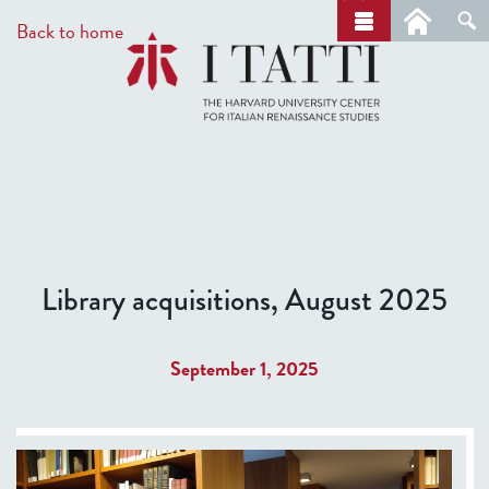
Skip
a
Back to home
r
to
c
main
h
content
Library acquisitions, August 2025
September 1, 2025