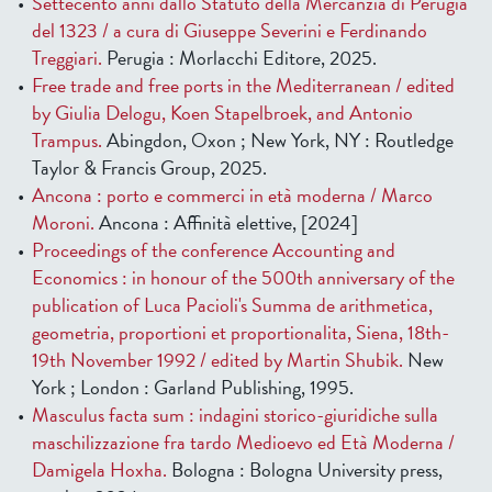
Settecento anni dallo Statuto della Mercanzia di Perugia
del 1323 / a cura di Giuseppe Severini e Ferdinando
Treggiari.
Perugia : Morlacchi Editore, 2025.
Free trade and free ports in the Mediterranean / edited
by Giulia Delogu, Koen Stapelbroek, and Antonio
Trampus.
Abingdon, Oxon ; New York, NY : Routledge
Taylor & Francis Group, 2025.
Ancona : porto e commerci in età moderna / Marco
Moroni.
Ancona : Affinità elettive, [2024]
Proceedings of the conference Accounting and
Economics : in honour of the 500th anniversary of the
publication of Luca Pacioli's Summa de arithmetica,
geometria, proportioni et proportionalita, Siena, 18th-
19th November 1992 / edited by Martin Shubik.
New
York ; London : Garland Publishing, 1995.
Masculus facta sum : indagini storico-giuridiche sulla
maschilizzazione fra tardo Medioevo ed Età Moderna /
Damigela Hoxha.
Bologna : Bologna University press,