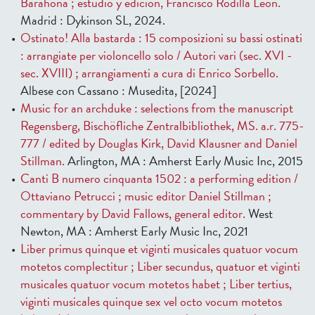
Barahona ; estudio y edición, Francisco Rodilla León.
Madrid : Dykinson SL, 2024.
Ostinato! Alla bastarda : 15 composizioni su bassi ostinati
: arrangiate per violoncello solo / Autori vari (sec. XVI -
sec. XVIII) ; arrangiamenti a cura di Enrico Sorbello.
Albese con Cassano : Musedita, [2024]
Music for an archduke : selections from the manuscript
Regensberg, Bischöfliche Zentralbibliothek, MS. a.r. 775-
777 / edited by Douglas Kirk, David Klausner and Daniel
Stillman.
Arlington, MA : Amherst Early Music Inc, 2015
Canti B numero cinquanta 1502 : a performing edition /
Ottaviano Petrucci ; music editor Daniel Stillman ;
commentary by David Fallows, general editor.
West
Newton, MA : Amherst Early Music Inc, 2021
Liber primus quinque et viginti musicales quatuor vocum
motetos complectitur ; Liber secundus, quatuor et viginti
musicales quatuor vocum motetos habet ; Liber tertius,
viginti musicales quinque sex vel octo vocum motetos