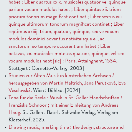
habet ; Liber quartus xxix. musicales quatuor vel quinque
parium vocum modulos habet ; Liber quintus xii. trium
priorum tonorum magnificat continet ; Liber sextus xiii.
quinque ultimorum tonorum magnificat continet ; Liber
septimus xxiiij. trium, quatuor, quinque, sex ve vocum
modulos dominici adventus nativitaisque ei', ac
sanctorum eo tempore occurentium habet ; Liber
octavus, xx. musicales motetos quatuor, quinque, vel sex
vocum modulos habt [sic] : Paris, Attaingnant, 1534.
Stuttgart : Cornetto-Verlag, [2003]
Studien zur Alten Musik in klösterlichen Archiven /
herausgegeben von Martin Haltrich, Jana Perutková, Eva
Veselovská.
Wien : Böhlau, [2024]
Töne für die Seele : Musik in St. Galler Handschriften /
Franziska Schnoor ; mit einer Einleitung von Andreas
Haug.
St. Gallen : Basel : Schwabe Verlag; Verlag am
Klosterhof, 2025.
Drawing music, marking time : the design, structure and