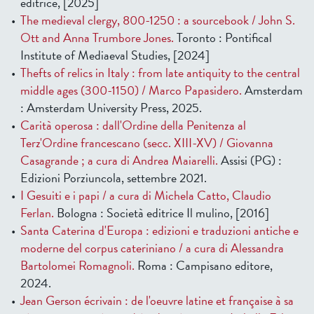
editrice, [2025]
The medieval clergy, 800-1250 : a sourcebook / John S.
Ott and Anna Trumbore Jones.
Toronto : Pontifical
Institute of Mediaeval Studies, [2024]
Thefts of relics in Italy : from late antiquity to the central
middle ages (300-1150) / Marco Papasidero.
Amsterdam
: Amsterdam University Press, 2025.
Carità operosa : dall'Ordine della Penitenza al
Terz'Ordine francescano (secc. XIII-XV) / Giovanna
Casagrande ; a cura di Andrea Maiarelli.
Assisi (PG) :
Edizioni Porziuncola, settembre 2021.
I Gesuiti e i papi / a cura di Michela Catto, Claudio
Ferlan.
Bologna : Società editrice Il mulino, [2016]
Santa Caterina d'Europa : edizioni e traduzioni antiche e
moderne del corpus cateriniano / a cura di Alessandra
Bartolomei Romagnoli.
Roma : Campisano editore,
2024.
Jean Gerson écrivain : de l'oeuvre latine et française à sa