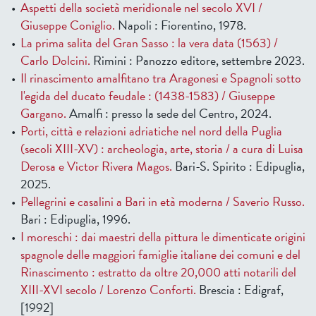
Aspetti della società meridionale nel secolo XVI /
Giuseppe Coniglio.
Napoli : Fiorentino, 1978.
La prima salita del Gran Sasso : la vera data (1563) /
Carlo Dolcini.
Rimini : Panozzo editore, settembre 2023.
Il rinascimento amalfitano tra Aragonesi e Spagnoli sotto
l'egida del ducato feudale : (1438-1583) / Giuseppe
Gargano.
Amalfi : presso la sede del Centro, 2024.
Porti, città e relazioni adriatiche nel nord della Puglia
(secoli XIII-XV) : archeologia, arte, storia / a cura di Luisa
Derosa e Victor Rivera Magos.
Bari-S. Spirito : Edipuglia,
2025.
Pellegrini e casalini a Bari in età moderna / Saverio Russo.
Bari : Edipuglia, 1996.
I moreschi : dai maestri della pittura le dimenticate origini
spagnole delle maggiori famiglie italiane dei comuni e del
Rinascimento : estratto da oltre 20,000 atti notarili del
XIII-XVI secolo / Lorenzo Conforti.
Brescia : Edigraf,
[1992]