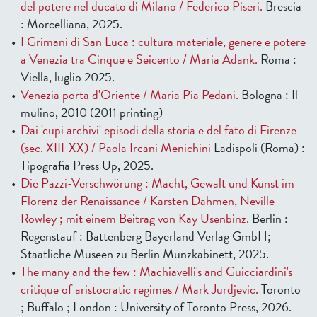
del potere nel ducato di Milano / Federico Piseri.
Brescia
: Morcelliana, 2025.
I Grimani di San Luca : cultura materiale, genere e potere
a Venezia tra Cinque e Seicento / Maria Adank.
Roma :
Viella, luglio 2025.
Venezia porta d'Oriente / Maria Pia Pedani.
Bologna : Il
mulino, 2010 (2011 printing)
Dai 'cupi archivi' episodi della storia e del fato di Firenze
(sec. XIII-XX) / Paola Ircani Menichini
Ladispoli (Roma) :
Tipografia Press Up, 2025.
Die Pazzi-Verschwörung : Macht, Gewalt und Kunst im
Florenz der Renaissance / Karsten Dahmen, Neville
Rowley ; mit einem Beitrag von Kay Usenbinz.
Berlin :
Regenstauf : Battenberg Bayerland Verlag GmbH;
Staatliche Museen zu Berlin Münzkabinett, 2025.
The many and the few : Machiavelli's and Guicciardini's
critique of aristocratic regimes / Mark Jurdjevic.
Toronto
; Buffalo ; London : University of Toronto Press, 2026.