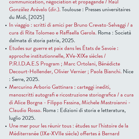
communication, négociation et propagande / Raúl
González Arévalo (dir.).
Toulouse : Presses universitaires
du Midi, [2025]
In viaggio : scritti di amici per Bruno Crevato-Selvaggi / a
cura di Rita Tolomeo e Raffaella Gerola.
Roma : Società
dalmata di storia patria, 2025.
Etudes sur guerre et paix dans les États de Savoie :
approche institutionnelle, XVe-XIXe siècles /
P.R.I.D.A.E.S Program ; Marc Ortolani, Bénédicte
Decourt-Hollender, Olivier Vernier ; Paola Bianchi.
Nice
: Serre, 2025.
Mercurino Arborio Gattinara : carteggi inediti,
manoscritti autografi e ricostruzione storiografica / a cura
di Alice Borgna - Filippo Fassina, Michele Mastroianni -
Claudio Rosso.
Roma : Edizioni di storia e letteratura,
luglio 2025.
Une mer pour les réunir tous : études sur l'histoire de la
Méditerranée (IXe-XVIIe siècle) offertes à Bernard