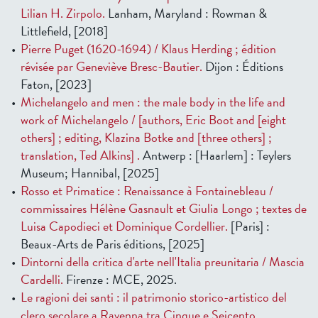
Lilian H. Zirpolo.
Lanham, Maryland : Rowman &
Littlefield, [2018]
Pierre Puget (1620-1694) / Klaus Herding ; édition
révisée par Geneviève Bresc-Bautier.
Dijon : Éditions
Faton, [2023]
Michelangelo and men : the male body in the life and
work of Michelangelo / [authors, Eric Boot and [eight
others] ; editing, Klazina Botke and [three others] ;
translation, Ted Alkins] .
Antwerp : [Haarlem] : Teylers
Museum; Hannibal, [2025]
Rosso et Primatice : Renaissance à Fontainebleau /
commissaires Hélène Gasnault et Giulia Longo ; textes de
Luisa Capodieci et Dominique Cordellier.
[Paris] :
Beaux-Arts de Paris éditions, [2025]
Dintorni della critica d'arte nell'Italia preunitaria / Mascia
Cardelli.
Firenze : MCE, 2025.
Le ragioni dei santi : il patrimonio storico-artistico del
clero secolare a Ravenna tra Cinque e Seicento