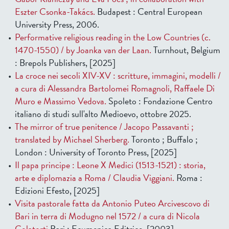
Eszter Csonka-Takács.
Budapest : Central European
University Press, 2006.
Performative religious reading in the Low Countries (c.
1470-1550) / by Joanka van der Laan.
Turnhout, Belgium
: Brepols Publishers, [2025]
La croce nei secoli XIV-XV : scritture, immagini, modelli /
a cura di Alessandra Bartolomei Romagnoli, Raffaele Di
Muro e Massimo Vedova.
Spoleto : Fondazione Centro
italiano di studi sull'alto Medioevo, ottobre 2025.
The mirror of true penitence / Jacopo Passavanti ;
translated by Michael Sherberg.
Toronto ; Buffalo ;
London : University of Toronto Press, [2025]
Il papa principe : Leone X Medici (1513-1521) : storia,
arte e diplomazia a Roma / Claudia Viggiani.
Roma :
Edizioni Efesto, [2025]
Visita pastorale fatta da Antonio Puteo Arcivescovo di
Bari in terra di Modugno nel 1572 / a cura di Nicola
Colatorti
Bari : Ecumenica Editrice, [2003]