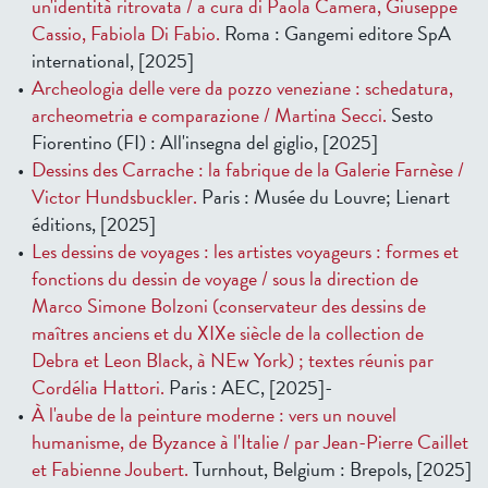
un'identità ritrovata / a cura di Paola Camera, Giuseppe
Cassio, Fabiola Di Fabio.
Roma : Gangemi editore SpA
international, [2025]
Archeologia delle vere da pozzo veneziane : schedatura,
archeometria e comparazione / Martina Secci.
Sesto
Fiorentino (FI) : All'insegna del giglio, [2025]
Dessins des Carrache : la fabrique de la Galerie Farnèse /
Victor Hundsbuckler.
Paris : Musée du Louvre; Lienart
éditions, [2025]
Les dessins de voyages : les artistes voyageurs : formes et
fonctions du dessin de voyage / sous la direction de
Marco Simone Bolzoni (conservateur des dessins de
maîtres anciens et du XIXe siècle de la collection de
Debra et Leon Black, à NEw York) ; textes réunis par
Cordélia Hattori.
Paris : AEC, [2025]-
À l'aube de la peinture moderne : vers un nouvel
humanisme, de Byzance à l'Italie / par Jean-Pierre Caillet
et Fabienne Joubert.
Turnhout, Belgium : Brepols, [2025]