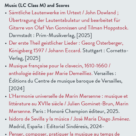
Music (LC Class M) and Scores
Sämtliche Lautenwerke im Urtext / John Dowland ;
Übertragung der Lautentabulatur und bearbeitet für
Gitarre von Olaf Van Gonnissen und Tilman Hoppstock.
Darmstadt : Prim-Musikverlag, [2025]
Der erste Theil geistlicher Lieder : Georg Osterberger,
Königsberg 1597 / Johann Eccard.
Stuttgart : Cornetto-
Verlag, [2025]
Musique française pour le clavecin, 1610-1660 /
anthologie éditée par Marie Demeilliez.
Versailles :
Éditions du Centre de musique baroque de Versailles,
[2024]
L'Harmonie universelle de Marin Mersenne : musique et
littérature au XVIIe siècle / Julien Gominet-Brun, Marin
Mersenne.
Paris : Honoré Champion éditeur, 2025.
Isidoro de Sevilla y la música / José María Diago Jiménez.
Madrid, España : Editorial Sindéresis, 2024-
Penser, composer, pratiquer la musique au temps de