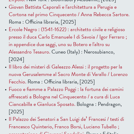
Giovan Battista Caporali e l'architettura a Perugia e
Cortona nel primo Cinquecento / Anna Rebecca Sartore.
Roma : Officina libraria, [2025]
Ercole Negro : (1541-1622) : architetto civile e religioso
presso il duca Carlo Emanuele I di Savoia / Igor Ferraro ;
in appendice due saggi, uno su Botero e l'altro su
Alessandro Tesauro.
Cuneo (Italy) : Nerosubianco,
[2024]
Il libro dei misteri di Galeazzo Alessi : il progetto per la
nuova Gerusalemme al Sacro Monte di Varallo / Lorenzo
Fecchio.
Roma : Officina libraria, [2025]
Fuoco e fiamme a Palazzo Poggi : la fortuna dei camini
affrescati a Bologna nel Cinquecento / a cura di Luca
Ciancabilla e Gianluca Sposato.
Bologna : Pendragon,
[2025]
Il Palazzo dei Senatori a San Luigi deʼ Francesi / testi di
Francesco Quinterio, Franco Borsi, Luciano Tubello ;
presentazione di Giovanni Spadolini.
Roma : Editalia,