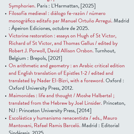
Symphorien.
Paris : L'Harmattan, [2025]
Filosofía medieval : diálogo fe-razón / número
monográfico editafo par Manuel Ortuño Arregui.
Madrid
: Ápeiron Ediciones, octubre de 2025.
Victorine restoration : essays on Hugh of St Victor,
Richard of St Victor, and Thomas Gallus / edited by
Robert J. Porwoll, David Allison Orsbon.
Turnhout,
Belgium : Brepols, [2021]
On arithmetic and geometry : an Arabic critical edition
and English translation of Epistles 1-2 / edited and
translated by Nader El-Bizri, with a foreword.
Oxford :
Oxford University Press, 2012.
Maimonides : life and thought / Moshe Halbertal ;
translated from the Hebrew by Joel Linsider.
Princeton,
NJ : Princeton University Press, [2014]
Escolástica y humanismo renacentista / eds., Mauro
Mantovani, Rafael Ramis Barceló.
Madrid : Editorial
Sindéresis, 2025.