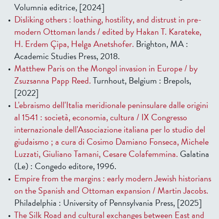
Volumnia editrice, [2024]
Disliking others : loathing, hostility, and distrust in pre-
modern Ottoman lands / edited by Hakan T. Karateke,
H. Erdem Çipa, Helga Anetshofer.
Brighton, MA :
Academic Studies Press, 2018.
Matthew Paris on the Mongol invasion in Europe / by
Zsuzsanna Papp Reed.
Turnhout, Belgium : Brepols,
[2022]
L'ebraismo dell'Italia meridionale peninsulare dalle origini
al 1541 : società, economia, cultura / IX Congresso
internazionale dell'Associazione italiana per lo studio del
giudaismo ; a cura di Cosimo Damiano Fonseca, Michele
Luzzati, Giuliano Tamani, Cesare Colafemmina.
Galatina
(Le) : Congedo editore, 1996.
Empire from the margins : early modern Jewish historians
on the Spanish and Ottoman expansion / Martin Jacobs.
Philadelphia : University of Pennsylvania Press, [2025]
The Silk Road and cultural exchanges between East and