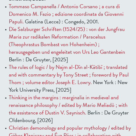
Tommaso Campanella / Antonio Corsano ; a cura di
Domenico M. Fazio ; edizione coordinata da Giovanni
Papuli.
Galatina (Lecce) : Congedo, 2001.
Die Salzburger Schriften (1524/25) : von der Jungfrau
Maria zur radikalen Reformation / Paracelsus
(Theophrastus Bombast von Hohenheim) ;
herausgegeben und engeleitet von Urs Leo Gantenbein
Berlin : De Gruyter, [2025]
The rules of logic / by Najm al-Dīn al-Kātibī ; translated
and with commentary by Tony Street ; foreword by Paul
Thom ; volume editor Joseph E. Lowry.
New York : New
York University Press, [2025]
Thinking in the margins : marginalia in medieval and
renaissance philosophy / edited by Mario Meliadò ; with
the assistance of Dustin V. Saynisch.
Berlin : De Gruyter
Oldenbourg, [2026]
Christian demonology and popular mythology / edited by
Gábor Klaniczay and Éva Pócs ; in collaboration with