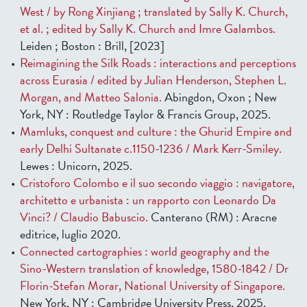
West / by Rong Xinjiang ; translated by Sally K. Church,
et al. ; edited by Sally K. Church and Imre Galambos.
Leiden ; Boston : Brill, [2023]
Reimagining the Silk Roads : interactions and perceptions
across Eurasia / edited by Julian Henderson, Stephen L.
Morgan, and Matteo Salonia.
Abingdon, Oxon ; New
York, NY : Routledge Taylor & Francis Group, 2025.
Mamluks, conquest and culture : the Ghurid Empire and
early Delhi Sultanate c.1150-1236 / Mark Kerr-Smiley.
Lewes : Unicorn, 2025.
Cristoforo Colombo e il suo secondo viaggio : navigatore,
architetto e urbanista : un rapporto con Leonardo Da
Vinci? / Claudio Babuscio.
Canterano (RM) : Aracne
editrice, luglio 2020.
Connected cartographies : world geography and the
Sino-Western translation of knowledge, 1580-1842 / Dr
Florin-Stefan Morar, National University of Singapore.
New York, NY : Cambridge University Press, 2025.