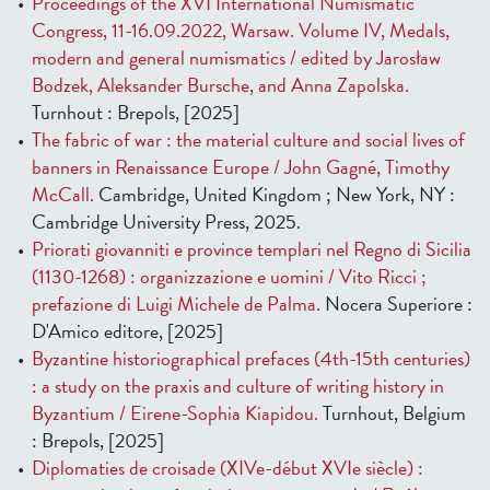
Proceedings of the XVI International Numismatic
Congress, 11-16.09.2022, Warsaw. Volume IV, Medals,
modern and general numismatics / edited by Jarosław
Bodzek, Aleksander Bursche, and Anna Zapolska.
Turnhout : Brepols, [2025]
The fabric of war : the material culture and social lives of
banners in Renaissance Europe / John Gagné, Timothy
McCall.
Cambridge, United Kingdom ; New York, NY :
Cambridge University Press, 2025.
Priorati giovanniti e province templari nel Regno di Sicilia
(1130-1268) : organizzazione e uomini / Vito Ricci ;
prefazione di Luigi Michele de Palma.
Nocera Superiore :
D'Amico editore, [2025]
Byzantine historiographical prefaces (4th-15th centuries)
: a study on the praxis and culture of writing history in
Byzantium / Eirene-Sophia Kiapidou.
Turnhout, Belgium
: Brepols, [2025]
Diplomaties de croisade (XIVe-début XVIe siècle) :