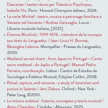
Descartes / textes réunis par Théodora Psychoyou,
Isabelle His.
Paris : Honoré Champion éditeur, 2024.
Le carte Michiel : teatro, musica e patronage familiare a
Venezia nel Seicento / Andrea Garavaglia.
Lucca :
Libreria musicale italiana, [2025]
Etienne Moulinié : 1599-1676 : intendant de la musique
aux états du Languedoc / Jean-Louis H. Bonnet,
Bérengère Lalanne.
Montpellier : Presses du Languedoc,
2000.
Medieval sacred chant : from Japan to Portugal = Canto
sacro medieval : do Japão a Portugal / Manuel Pedro
Ferreira, coordenação.
Lisboa : Centro de Estudos de
Sociologia e Estética Musical; Edições Colibri, 2008.
Ritual, rapture, and remorse : a study of tarantism and
pizzica in Salento / Jerri Daboo.
Oxford ; New York :
Peter Lang, ©2010.
La música andalusí : historia, conceptos y teoría musical /
Amin Chaachoo.
Córdoba : Almuzara, 2025.