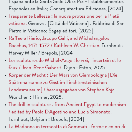
España ante la Santa Sede Obra Pía - Establecimientos
Españoles en Italia; Conarquitectura Ediciones, [2024]
Trasparente bellezza : la nuova protezione per la Pietà
vaticana.
Genova : [Città del Vaticano] : Fabbrica di San
Pietro in Vaticano; Sagep editori, [2025]
Raffaele Riario, Jacopo Galli, and Michelangelo's
Bacchus, 1471-1572 / Kathleen W. Christian.
Turnhout :
Harvey Miller / Brepols, [2024]
Les sculptures de Michel-Ange : le vrai, l'incertain et le
faux / Jean-René Gaborit.
Dijon : Faton, 2025.
Körper der Macht : Der Mars von Giambologna [Die
Spätrenaissance zu Gast im Liechtensteinischen
Landesmuseum] / herausgegeben von Stephan Koja.
München : Hirmer, 2025.
The drill in sculpture : from Ancient Egypt to modernism
/ edited by Paola D'Agostino and Lucia Simonato.
Turnhout, Belgium : Brepols, [2024]
La Madonna in terracotta di Sommati : forme e colori di