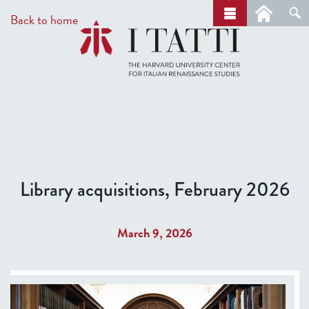
Skip
a
Back to home
r
to
c
main
h
content
Library acquisitions, February 2026
March 9, 2026