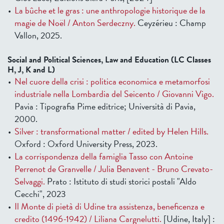
La bûche et le gras : une anthropologie historique de la
magie de Noël / Anton Serdeczny.
Ceyzérieu : Champ
Vallon, 2025.
Social and Political Sciences, Law and Education (LC Classes
H, J, K and L)
Nel cuore della crisi : politica economica e metamorfosi
industriale nella Lombardia del Seicento / Giovanni Vigo.
Pavia : Tipografia Pime editrice; Università di Pavia,
2000.
Silver : transformational matter / edited by Helen Hills.
Oxford : Oxford University Press, 2023.
La corrispondenza della famiglia Tasso con Antoine
Perrenot de Granvelle / Julia Benavent - Bruno Crevato-
Selvaggi.
Prato : Istituto di studi storici postali "Aldo
Cecchi", 2023
Il Monte di pietà di Udine tra assistenza, beneficenza e
credito (1496-1942) / Liliana Cargnelutti.
[Udine, Italy] :