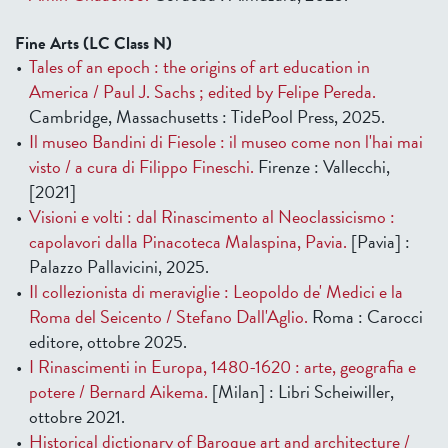
Fine Arts (LC Class N)
Tales of an epoch : the origins of art education in
America / Paul J. Sachs ; edited by Felipe Pereda.
Cambridge, Massachusetts : TidePool Press, 2025.
Il museo Bandini di Fiesole : il museo come non l'hai mai
visto / a cura di Filippo Fineschi.
Firenze : Vallecchi,
[2021]
Visioni e volti : dal Rinascimento al Neoclassicismo :
capolavori dalla Pinacoteca Malaspina, Pavia.
[Pavia] :
Palazzo Pallavicini, 2025.
Il collezionista di meraviglie : Leopoldo de' Medici e la
Roma del Seicento / Stefano Dall'Aglio.
Roma : Carocci
editore, ottobre 2025.
I Rinascimenti in Europa, 1480-1620 : arte, geografia e
potere / Bernard Aikema.
[Milan] : Libri Scheiwiller,
ottobre 2021.
Historical dictionary of Baroque art and architecture /