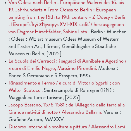
Von Odesa nach Berlin : Europäische Malerei des 16. bis
19. Jahrhunderts = From Odesa to Berlin : European
painting from the 16th to 19th century = Z Odesy v Berlin
: I︠E︡vropeĭsʹkyĭ z︠h︡yvopys XVI-XIX stolitʹ/ herausgegeben
von Dagmar Hirschfelder, Sabine Lata..
Berlin : München
: Odesa : WE art museum Odesa Museum of Western
and Eastern Art; Hirmer; Gemäldegalerie Staatliche
Museen zu Berlin, [2025]
La Scuola dei Carracci : i seguaci di Annibale e Agostino /
a cura di Emilio Negro, Massimo Pirondini.
Modena :
Banco S Geminiano e S Prospero, 1995.
Rinascimento a Fermo / a cura di Vittorio Sgarbi ; con
Walter Scotucci.
Santarcangelo di Romagna (RN) :
Maggioli cultura e turismo, [2025]
Jacopo Bassano, 1576-1581 : dall'Allegoria della terra alla
Grande natività di notte / Alessandro Ballarin.
Verona :
Grafiche Aurora, MMXXV.
Discorso intorno alla scoltura e pittura / Alessandro Lami