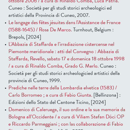
ottobre 2006 / a cura di Rinaldo Comba, Luca Patria.
Cuneo : Società per gli studi storici archeologici ed
artistici della Provincia di Cuneo, 2007.
Le langage des fêtes jésuites dans l'Assistance de France
(1588-1645) / Rosa De Marco.
Turnhout, Belgium :
Brepols, [2024]
L'Abbazia di Staffarda e l'irradiazione cistercense nel
Piemonte meridionale : atti del Convegno : Abbazia di
Staffarda, Revello, sabato 17 e domenica 18 ottobre 1998
/ a cura di Rinaldo Comba, Grado G. Merlo.
Cuneo :
Società per gli studi storici archeologicied artistici della
provincia di Cuneo, 1999.
Prediche nelle terre della Lombardia elvetica (1583) /
Carlo Borromeo ; a cura di Fabio Giunta.
[Bellinzona] :
Edizioni dello Stato del Cantone Ticino, [2024]
Domenico di Caleruega, il suo ordine e la sua memoria da
Bologna all'Occidente / a cura di Viliam Stefan Dóci OP
e Riccardo Parmeggiani ; con las collaborazione di Fabio