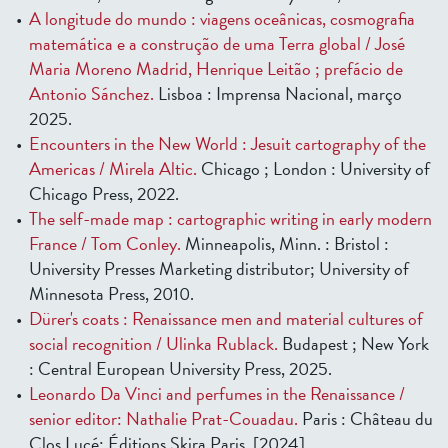
A longitude do mundo : viagens oceânicas, cosmografia
matemática e a construção de uma Terra global / José
Maria Moreno Madrid, Henrique Leitão ; prefácio de
Antonio Sánchez.
Lisboa : Imprensa Nacional, março
2025.
Encounters in the New World : Jesuit cartography of the
Americas / Mirela Altic.
Chicago ; London : University of
Chicago Press, 2022.
The self-made map : cartographic writing in early modern
France / Tom Conley.
Minneapolis, Minn. : Bristol :
University Presses Marketing distributor; University of
Minnesota Press, 2010.
Dürer's coats : Renaissance men and material cultures of
social recognition / Ulinka Rublack.
Budapest ; New York
: Central European University Press, 2025.
Leonardo Da Vinci and perfumes in the Renaissance /
senior editor: Nathalie Prat-Couadau.
Paris : Château du
Clos Lucé; Éditions Skira Paris, [2024]