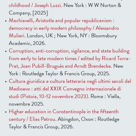
childhood / Joseph Luzzi.
New York : W W Norton &
Company, [2025]
Machiavelli, Aristotle and popular republicanism :
democracy in early modern philosophy / Alessandro
Mulieri.
London, UK ; New York, NY : Bloomsbury
Academic, 2026.
Corruption, anti-corruption, vigilance, and state building
from early to late modern times / edited by Ricard Torra-
Prat, Joan Pubill-Brugués and Arndt Brendecke.
New
York : Routledge Taylor & Francis Group, 2025.
Cultura giuridica e cultura letteraria negli ultimi secoli del
Medioevo : atti del XXIX Convegno internazionale di
studi (Pistoia, 10-12 novembre 2023).
Roma : Viella,
novembre 2025.
Higher education in Constantinople in the fifteenth
century / Elias Petrou.
Abingdon, Oxon : Routledge
Taylor & Francis Group, 2026.