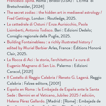
Francesco Spina.
Roma ; Bristol (USA) : "L'Erma" di
Bretschneider, [2024]
The secret zodiac : the hidden art in mediaeval astrology /
Fred Gettings.
London : Routledge, 2025.
La cattedrale di Ostuni / Enza Aurisicchio, Paola
Lisimberti, Antonio Todisco.
Bari : Edizioni Dedalo;
Consiglio regionale della Puglia, 2025.
Building Fontainebleau : a richly illustrated history /
edited by Muriel Barbier
Arles, France : Éditions Honoré
Clair, 2025.
La Rocca di Aci : la storia, l'architettura / a cura di
Eugenio Magnano di San Lio.
Palermo : Edizioni
Caracol, [2021]
Il Castello di Reggio Calabria / Renato G. Laganà.
Reggio
Calabria : Falzea editore, [2001]
España en Roma : la Embajada de España ante la Santa
Sede : Bernini en el Vaticano, Jubileo 2025 / edición,
Helena Pérez Gallardo.
[Madrid : [Rome] : Embajada de