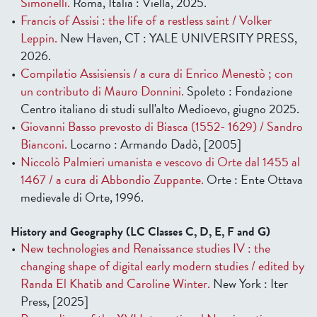
Simonelli.
Roma, Italia : Viella, 2025.
Francis of Assisi : the life of a restless saint / Volker
Leppin.
New Haven, CT : YALE UNIVERSITY PRESS,
2026.
Compilatio Assisiensis / a cura di Enrico Menestò ; con
un contributo di Mauro Donnini.
Spoleto : Fondazione
Centro italiano di studi sull'alto Medioevo, giugno 2025.
Giovanni Basso prevosto di Biasca (1552- 1629) / Sandro
Bianconi.
Locarno : Armando Dadò, [2005]
Niccolò Palmieri umanista e vescovo di Orte dal 1455 al
1467 / a cura di Abbondio Zuppante.
Orte : Ente Ottava
medievale di Orte, 1996.
History and Geography (LC Classes C, D, E, F and G)
New technologies and Renaissance studies IV : the
changing shape of digital early modern studies / edited by
Randa El Khatib and Caroline Winter.
New York : Iter
Press, [2025]