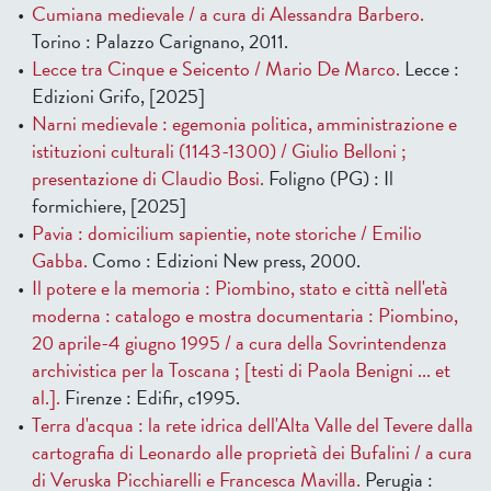
Cumiana medievale / a cura di Alessandra Barbero.
Torino : Palazzo Carignano, 2011.
Lecce tra Cinque e Seicento / Mario De Marco.
Lecce :
Edizioni Grifo, [2025]
Narni medievale : egemonia politica, amministrazione e
istituzioni culturali (1143-1300) / Giulio Belloni ;
presentazione di Claudio Bosi.
Foligno (PG) : Il
formichiere, [2025]
Pavia : domicilium sapientie, note storiche / Emilio
Gabba.
Como : Edizioni New press, 2000.
Il potere e la memoria : Piombino, stato e città nell'età
moderna : catalogo e mostra documentaria : Piombino,
20 aprile-4 giugno 1995 / a cura della Sovrintendenza
archivistica per la Toscana ; [testi di Paola Benigni ... et
al.].
Firenze : Edifir, c1995.
Terra d'acqua : la rete idrica dell'Alta Valle del Tevere dalla
cartografia di Leonardo alle proprietà dei Bufalini / a cura
di Veruska Picchiarelli e Francesca Mavilla.
Perugia :