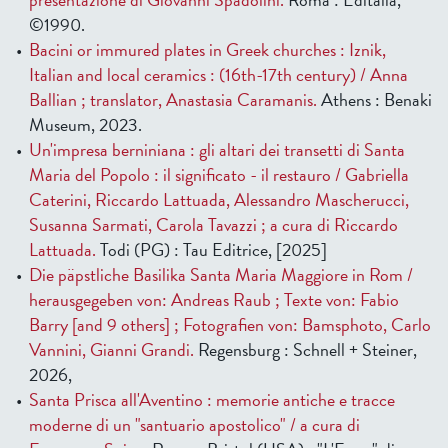
©1990.
Bacini or immured plates in Greek churches : Iznik,
Italian and local ceramics : (16th-17th century) / Anna
Ballian ; translator, Anastasia Caramanis.
Athens : Benaki
Museum, 2023.
Un'impresa berniniana : gli altari dei transetti di Santa
Maria del Popolo : il significato - il restauro / Gabriella
Caterini, Riccardo Lattuada, Alessandro Mascherucci,
Susanna Sarmati, Carola Tavazzi ; a cura di Riccardo
Lattuada.
Todi (PG) : Tau Editrice, [2025]
Die päpstliche Basilika Santa Maria Maggiore in Rom /
herausgegeben von: Andreas Raub ; Texte von: Fabio
Barry [and 9 others] ; Fotografien von: Bamsphoto, Carlo
Vannini, Gianni Grandi.
Regensburg : Schnell + Steiner,
2026,
Santa Prisca all'Aventino : memorie antiche e tracce
moderne di un "santuario apostolico" / a cura di