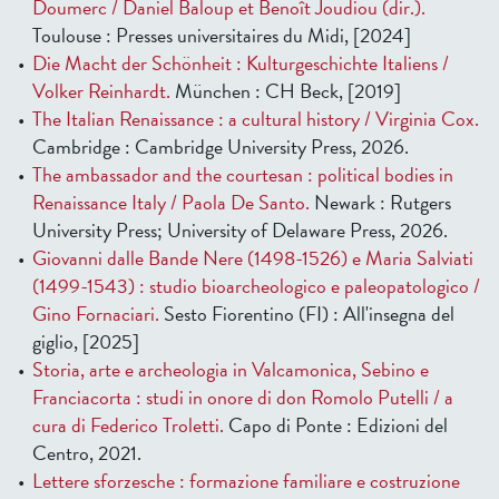
Doumerc / Daniel Baloup et Benoît Joudiou (dir.).
Toulouse : Presses universitaires du Midi, [2024]
Die Macht der Schönheit : Kulturgeschichte Italiens /
Volker Reinhardt.
München : CH Beck, [2019]
The Italian Renaissance : a cultural history / Virginia Cox.
Cambridge : Cambridge University Press, 2026.
The ambassador and the courtesan : political bodies in
Renaissance Italy / Paola De Santo.
Newark : Rutgers
University Press; University of Delaware Press, 2026.
Giovanni dalle Bande Nere (1498-1526) e Maria Salviati
(1499-1543) : studio bioarcheologico e paleopatologico /
Gino Fornaciari.
Sesto Fiorentino (FI) : All'insegna del
giglio, [2025]
Storia, arte e archeologia in Valcamonica, Sebino e
Franciacorta : studi in onore di don Romolo Putelli / a
cura di Federico Troletti.
Capo di Ponte : Edizioni del
Centro, 2021.
Lettere sforzesche : formazione familiare e costruzione