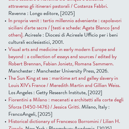
attraverso gli itinerari pastorali / Costanza Fabbri.
Ravenna : Longo editore, [2025]
In propria venit : tertio millennio adveniente : capolavori
siciliani d'arte sacra / [testi e schede: Agata Blanco [and
others].
Acireale : Diocesi di Acireale Ufficio per i beni
culturali ecclesiastici, 2001.
Visual arts and medicine in early modern Europe and
beyond : a collection of essays and sources / edited by
Robert Brennan, Fabian Jonietz, Romana Sammern.
Manchester : Manchester University Press, 2026.
The Sun King at sea : maritime art and galley slavery in
Louis XIV's France / Meredith Martin and Gillian Weiss.
Los Angeles : Getty Research Institute, [2022]
Fiorentini a Milano : mecenati e architetti alla corte degli
Sforza (1450-1476) / Jessica Gritti.
Milano, Italy :
FrancoAngeli, [2025]
Historical dictionary of Francesco Borromini / Lilian H.
Zirpolo.
New York : Bloomsbury Academic, [2025]