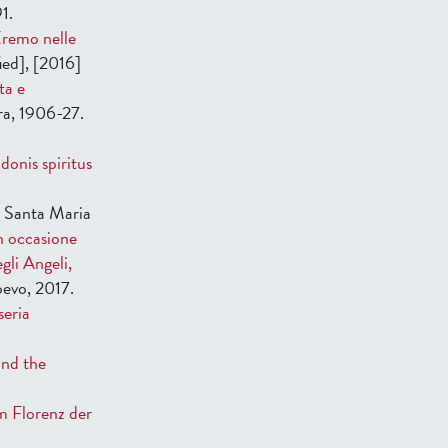
1.
Eremo nelle
fied], [2016]
ta e
ra, 1906-27.
onis spiritus
 : Santa Maria
in occasione
gli Angeli,
oevo, 2017.
seria
and the
m Florenz der