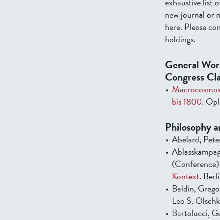
exhaustive list o
new journal or 
here. Please co
holdings.
General Work
Congress Cla
Macrocosmos 
bis 1800
. Opl
Philosophy a
Abelard, Pete
Ablasskampagn
(Conference)
Kontext
. Berl
Baldin, Grego
Leo S. Olschk
Bartolucci, G