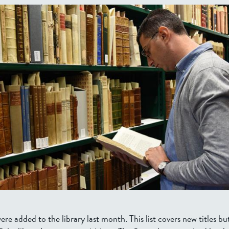
were added to the library last month.
This list covers new titles bu