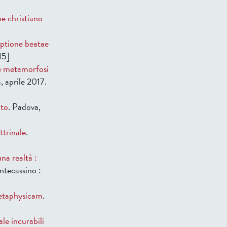
e christiano
eptione beatae
15]
 e metamorfosi
a, aprile 2017.
nto
. Padova,
ttrinale
.
na realtà :
ntecassino :
etaphysicam
.
le incurabili