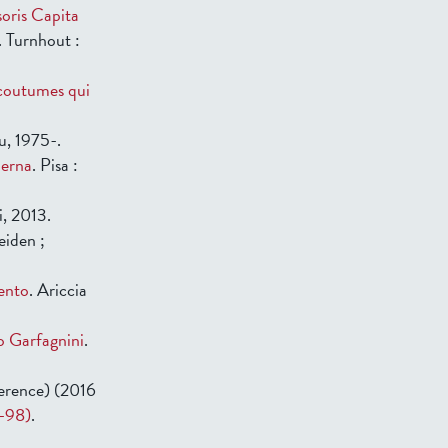
oris Capita
. Turnhout :
 coutumes qui
u, 1975-.
derna
. Pisa :
i, 2013.
Leiden ;
cento
. Ariccia
lo Garfagnini
.
ference) (2016
1-98)
.