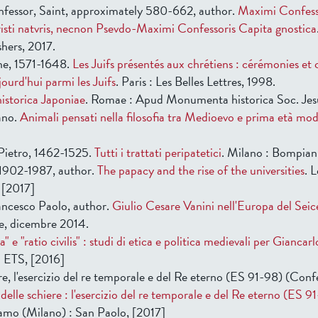
fessor, Saint, approximately 580-662, author.
Maximi Confess
isti natvris, necnon Psevdo-Maximi Confessoris Capita gnostica
shers, 2017.
e, 1571-1648.
Les Juifs présentés aux chrétiens : cérémonies et
jourd'hui parmi les Juifs
. Paris : Les Belles Lettres, 1998.
storica Japoniae
. Romae : Apud Monumenta historica Soc. Jes
ano.
Animali pensati nella filosofia tra Medioevo e prima età mo
Pietro, 1462-1525.
Tutti i trattati peripatetici
. Milano : Bompian
 1902-1987, author.
The papacy and the rise of the universities
. 
, [2017]
ncesco Paolo, author.
Giulio Cesare Vanini nell'Europa del Sei
e, dicembre 2014.
" e "ratio civilis" : studi di etica e politica medievali per Giancar
i ETS, [2016]
re, l'esercizio del re temporale e del Re eterno (ES 91-98) (Con
 delle schiere : l'esercizio del re temporale e del Re eterno (ES 9
samo (Milano) : San Paolo, [2017]