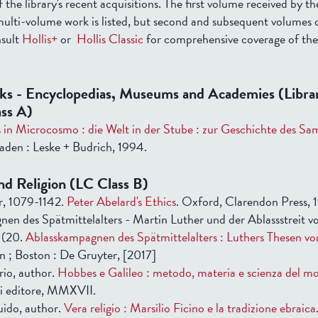
f the library's recent acquisitions. The first volume received by th
multi-volume work is listed, but second and subsequent volumes 
nsult
Hollis+
or
Hollis Classic
for comprehensive coverage of the 
s - Encyclopedias, Museums and Academies (Librar
ss A)
in Microcosmo : die Welt in der Stube : zur Geschichte des S
aden : Leske + Budrich, 1994.
nd Religion (LC Class B)
r, 1079-1142.
Peter Abelard's Ethics
. Oxford, Clarendon Press, 1
en des Spätmittelalters - Martin Luther und der Ablassstreit v
 (20.
Ablasskampagnen des Spätmittelalters : Luthers Thesen vo
in ; Boston : De Gruyter, [2017]
rio, author.
Hobbes e Galileo : metodo, materia e scienza del m
i editore, MMXVII.
uido, author.
Vera religio : Marsilio Ficino e la tradizione ebraica