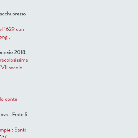
acchi presso
del 1629 con
vongi,
gennaio 2018.
iracolosissima
XVII secolo
.
rlo conte
ova : Fratelli
ompie : Santi
XIV.