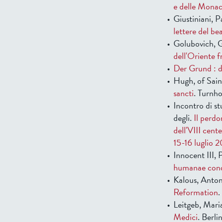
e delle Monac
Giustiniani, 
lettere del b
Golubovich, 
dell'Oriente 
Der Grund : d
Hugh, of Sain
sancti
. Turnho
Incontro di st
degli.
Il perdo
dell'VIII cent
15-16 luglio 
Innocent III, 
humanae cond
Kalous, Anton
Reformation
.
Leitgeb, Mari
Medici
. Berli