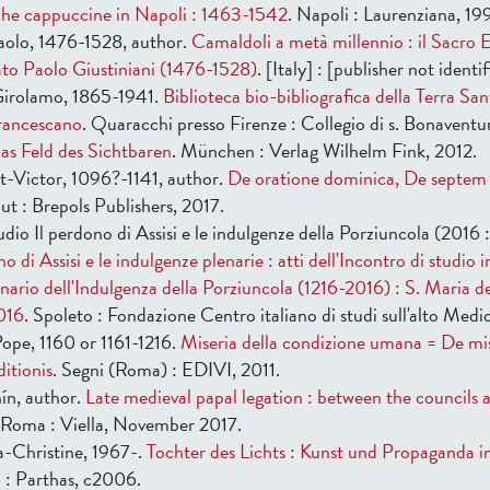
he cappuccine in Napoli : 1463-1542
. Napoli : Laurenziana, 199
Paolo, 1476-1528, author.
Camaldoli a metà millennio : il Sacro 
eato Paolo Giustiniani (1476-1528)
. [Italy] : [publisher not identi
Girolamo, 1865-1941.
Biblioteca bio-bibliografica della Terra San
francescano
. Quaracchi presso Firenze : Collegio di s. Bonaventu
as Feld des Sichtbaren
. München : Verlag Wilhelm Fink, 2012.
t-Victor, 1096?-1141, author.
De oratione dominica, De septem d
ut : Brepols Publishers, 2017.
udio Il perdono di Assisi e le indulgenze della Porziuncola (2016
no di Assisi e le indulgenze plenarie : atti dell'Incontro di studio 
enario dell'Indulgenza della Porziuncola (1216-2016) : S. Maria de
2016
. Spoleto : Fondazione Centro italiano di studi sull'alto Medi
Pope, 1160 or 1161-1216.
Miseria della condizione umana = De mi
itionis
. Segni (Roma) : EDIVI, 2011.
ín, author.
Late medieval papal legation : between the councils 
 Roma : Viella, November 2017.
a-Christine, 1967-.
Tochter des Lichts : Kunst und Propaganda i
n : Parthas, c2006.