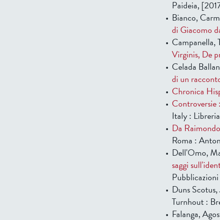
Paideia, [201
Bianco, Carm
di Giacomo d
Campanella, 
Virginis, De 
Celada Ballan
di un raccont
Chronica Hispa
Controversie :
Italy : Libreri
Da Raimondo Lu
Roma : Anton
Dell'Omo, Ma
saggi sull'ide
Pubblicazioni
Duns Scotus, 
Turnhout : Br
Falanga, Agos