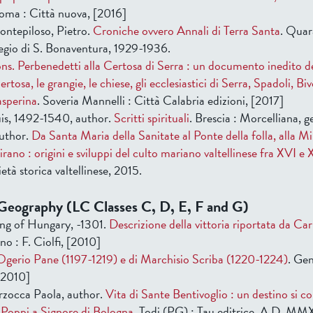
Roma : Città nuova, [2016]
ontepiloso, Pietro.
Croniche ovvero Annali di Terra Santa
. Quar
legio di S. Bonaventura, 1929-1936.
mons. Perbenedetti alla Certosa di Serra : un documento inedito 
ertosa, le grangie, le chiese, gli ecclesiastici di Serra, Spadoli, Bi
sperina
. Soveria Mannelli : Città Calabria edizioni, [2017]
uis, 1492-1540, author.
Scritti spirituali
. Brescia : Morcelliana, 
author.
Da Santa Maria della Sanitate al Ponte della folla, alla M
ano : origini e sviluppi del culto mariano valtellinese fra XVI e 
età storica valtellinese, 2015.
Geography (LC Classes C, D, E, F and G)
ing of Hungary, -1301.
Descrizione della vittoria riportata da Ca
ino : F. Ciolfi, [2010]
 Ogerio Pane (1197-1219) e di Marchisio Scriba (1220-1224)
. Gen
 [2010]
rzocca Paola, author.
Vita di Sante Bentivoglio : un destino si c
 Poppi a Signore di Bologna
. Todi (PG) : Tau editrice, A.D. MM