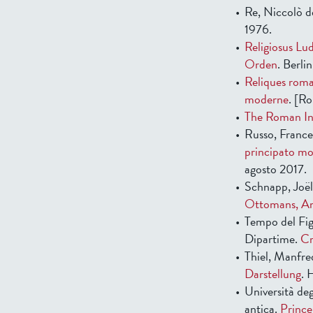
Re, Niccolò d
1976.
Religiosus Lud
Orden
. Berli
Reliques romai
moderne
. [R
The Roman Inq
Russo, France
principato mo
agosto 2017.
Schnapp, Joël
Ottomans, Ant
Tempo del Figl
Dipartime.
Cr
Thiel, Manfre
Darstellung
. 
Università deg
antica.
Prince