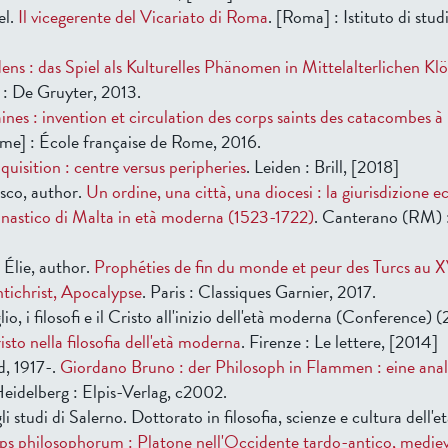
el.
Il vicegerente del Vicariato di Roma
. [Roma] : Istituto di stud
ens : das Spiel als Kulturelles Phänomen in Mittelalterlichen Kl
n : De Gruyter, 2013.
nes : invention et circulation des corps saints des catacombes à
ome] : École française de Rome, 2016.
uisition : centre versus peripheries
. Leiden : Brill, [2018]
sco, author.
Un ordine, una città, una diocesi : la giurisdizione ec
nastico di Malta in età moderna (1523-1722)
. Canterano (RM) 
 Élie, author.
Prophéties de fin du monde et peur des Turcs au XV
ichrist, Apocalypse
. Paris : Classiques Garnier, 2017.
io, i filosofi e il Cristo all'inizio dell'età moderna (Conference) (
isto nella filosofia dell'età moderna
. Firenze : Le lettere, [2014]
d, 1917-.
Giordano Bruno : der Philosoph in Flammen : eine anal
Heidelberg : Elpis-Verlag, c2002.
li studi di Salerno. Dottorato in filosofia, scienze e cultura dell'e
ps philosophorum : Platone nell'Occidente tardo-antico, mediev