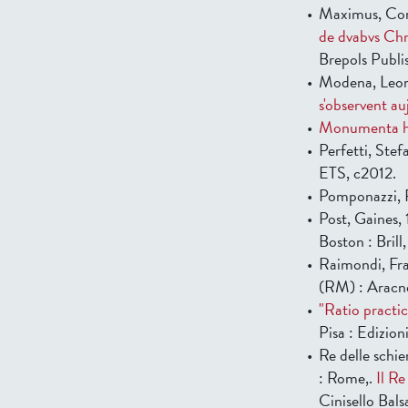
Maximus, Con
de dvabvs Chr
Brepols Publi
Modena, Leon
s'observent au
Monumenta hi
Perfetti, Stef
ETS, c2012.
Pomponazzi, 
Post, Gaines,
Boston : Brill
Raimondi, Fra
(RM) : Aracn
"Ratio practica
Pisa : Edizion
Re delle schie
: Rome,.
Il Re
Cinisello Bal