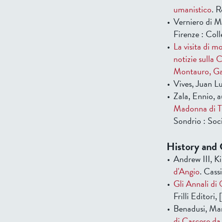
umanistico
. 
Verniero di M
Firenze : Col
La visita di 
notizie sulla C
Montauro, Ga
Vives, Juan L
Zala, Ennio, 
Madonna di Tir
Sondrio : Soci
History and 
Andrew III, K
d'Angio
. Cass
Gli Annali di
Frilli Editori,
Benadusi, Ma
di Cascese da