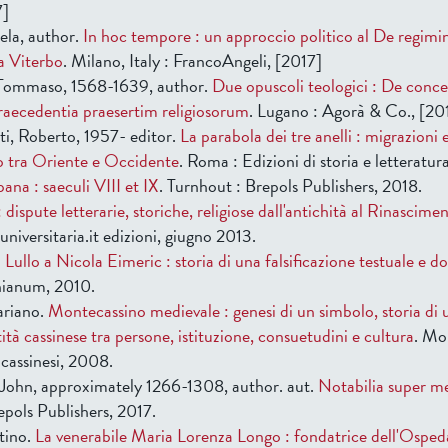
7]
ela, author.
In hoc tempore : un approccio politico al De regimin
a Viterbo
. Milano, Italy : FrancoAngeli, [2017]
Tommaso, 1568-1639, author.
Due opuscoli teologici : De conc
praecedentia praesertim religiosorum
. Lugano : Agorà & Co., [20
ti, Roberto, 1957- editor.
La parabola dei tre anelli : migrazioni
o tra Oriente e Occidente
. Roma : Edizioni di storia e letteratur
na : saeculi VIII et IX
. Turnhout : Brepols Publishers, 2018.
 dispute letterarie, storiche, religiose dall'antichità al Rinascime
auniversitaria.it edizioni, giugno 2013.
llo a Nicola Eimeric : storia di una falsificazione testuale e do
ianum, 2010.
riano.
Montecassino medievale : genesi di un simbolo, storia di u
ntità cassinese tra persone, istituzione, consuetudini e cultura
. Mo
 cassinesi, 2008.
John, approximately 1266-1308, author. aut.
Notabilia super m
epols Publishers, 2017.
tino.
La venerabile Maria Lorenza Longo : fondatrice dell'Ospeda