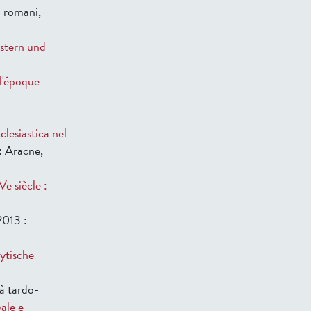
i romani,
östern und
 l'époque
clesiastica nel
: Aracne,
e siècle :
2013 :
ytische
tà tardo-
ale e