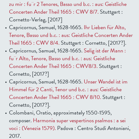
zu mir : fu¨r 2 Tenores, Basso und b.c. : aus: Geistliche
Concerten Ander Theil 1665 : CWV 8/7.
Stuttgart :
Cornetto-Verlag, [2017]
Capricornus, Samuel, 1628-1665.
Ihr Lieben für Alto,
Tenore, Basso und b.c. : aus: Geistliche Concerten Ander
Theil 1665 : CWV 8/4.
Stuttgart : Cornetto, [2017?].
Capricornus, Samuel, 1628-1665.
Selig ist der Mann :
fu¨r Alto, Tenore, Basso und b.c. : aus: Geistliche
Concerten Ander Theil 1665 : CWV8/3.
Stuttgart :
Cornetto, [2017?]
Capricornus, Samuel, 1628-1665.
Unser Wandel ist im
Himmel für 2 Canti, Tenor und b.c. : aus: Geistliche
Concerten Ander Theil 1665 : CWV 8/10.
Stuttgart :
Cornetto, [2017?].
Colombani, Oratio, approximately 1550-1595,
composer.
Harmonia super vespertinos psalmos : a sei
voci : (Venezia 1579).
Padova : Centro Studi Antoniani,
2017.