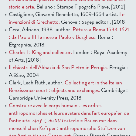
storia e arte.
Belluno : Stampa Tipografia Piave, [2012]
Castiglione, Giovanni Benedetto, 1609-1664 artist.
Le
invenzioni di Grechetto.
Genova : Sagep editori, [2018]
Cera, Adriano, 1938- author.
Pittura a Roma 1534-1621
: da Paolo III Farnese a Paolo v Borghese.
Roma :
Etgraphiæ, 2018.
Charles I : King and collector.
London : Royal Academy
of Arts, [2018]
Il chiostri dell'Abbazia di San Pietro in Perugia.
Perugia :
Ali&no, 2004
Clark, Leah Ruth, author.
Collecting art in the Italian
Renaissance court : objects and exchanges.
Cambridge :
Cambridge University Press, 2018.
Construire avec le corps humain : les ordres
anthropomorphes et leurs avatars dans l'art europe´en de
l
a
f
∈
d
u
X
V
I
e
s
i
e
l'antiquite´ a
cle = Bauen mit dem
∈
l
a
f
d
u
X
V
I
e
s
i
e
menschlichen Ko¨rper : anthropomorphe Stu¨tzen von
der Antike bis zur Gegenwart.
Roma : Picard; Campisano