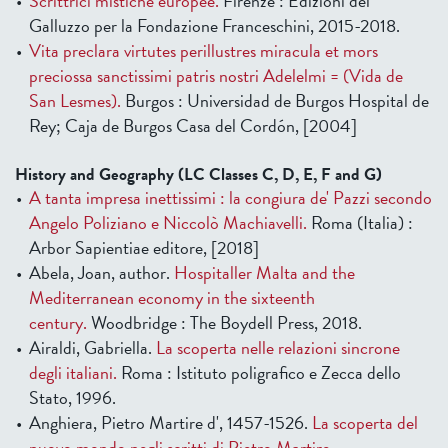
Scrittrici mistiche europee.
Firenze : Edizioni del
Galluzzo per la Fondazione Franceschini, 2015-2018.
Vita preclara virtutes perillustres miracula et mors
preciossa sanctissimi patris nostri Adelelmi = (Vida de
San Lesmes).
Burgos : Universidad de Burgos Hospital de
Rey; Caja de Burgos Casa del Cordón, [2004]
History and Geography (LC Classes C, D, E, F and G)
A tanta impresa inettissimi : la congiura de' Pazzi secondo
Angelo Poliziano e Niccolò Machiavelli.
Roma (Italia) :
Arbor Sapientiae editore, [2018]
Abela, Joan, author.
Hospitaller Malta and the
Mediterranean economy in the sixteenth
century.
Woodbridge : The Boydell Press, 2018.
Airaldi, Gabriella.
La scoperta nelle relazioni sincrone
degli italiani.
Roma : Istituto poligrafico e Zecca dello
Stato, 1996.
Anghiera, Pietro Martire d', 1457-1526.
La scoperta del
nuovo mondo negli scritti di Pietro Martire