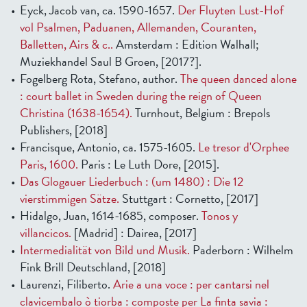
Eyck, Jacob van, ca. 1590-1657.
Der Fluyten Lust-Hof
vol Psalmen, Paduanen, Allemanden, Couranten,
Balletten, Airs & c..
Amsterdam : Edition Walhall;
Muziekhandel Saul B Groen, [2017?].
Fogelberg Rota, Stefano, author.
The queen danced alone
: court ballet in Sweden during the reign of Queen
Christina (1638-1654).
Turnhout, Belgium : Brepols
Publishers, [2018]
Francisque, Antonio, ca. 1575-1605.
Le tresor d'Orphee
Paris, 1600.
Paris : Le Luth Dore, [2015].
Das Glogauer Liederbuch : (um 1480) : Die 12
vierstimmigen Sätze.
Stuttgart : Cornetto, [2017]
Hidalgo, Juan, 1614-1685, composer.
Tonos y
villancicos.
[Madrid] : Dairea, [2017]
Intermedialität von Bild und Musik.
Paderborn : Wilhelm
Fink Brill Deutschland, [2018]
Laurenzi, Filiberto.
Arie a una voce : per cantarsi nel
clavicembalo ò tiorba : composte per La finta savia :