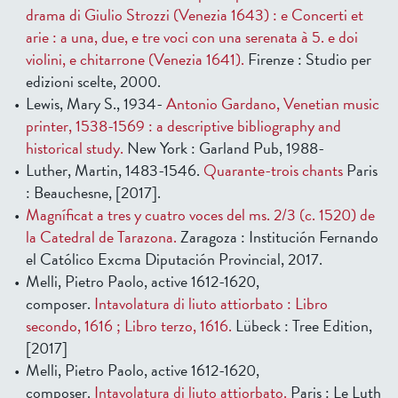
drama di Giulio Strozzi (Venezia 1643) : e Concerti et
arie : a una, due, e tre voci con una serenata à 5. e doi
violini, e chitarrone (Venezia 1641).
Firenze : Studio per
edizioni scelte, 2000.
Lewis, Mary S., 1934-
Antonio Gardano, Venetian music
printer, 1538-1569 : a descriptive bibliography and
historical study.
New York : Garland Pub, 1988-
Luther, Martin, 1483-1546.
Quarante-trois chants
Paris
: Beauchesne, [2017].
Magníficat a tres y cuatro voces del ms. 2/3 (c. 1520) de
la Catedral de Tarazona.
Zaragoza : Institución Fernando
el Católico Excma Diputación Provincial, 2017.
Melli, Pietro Paolo, active 1612-1620,
composer.
Intavolatura di liuto attiorbato : Libro
secondo, 1616 ; Libro terzo, 1616.
Lübeck : Tree Edition,
[2017]
Melli, Pietro Paolo, active 1612-1620,
composer.
Intavolatura di liuto attiorbato.
Paris : Le Luth