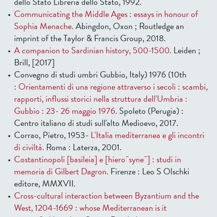
dello Stato Libreria dello Stato, 1992.
Communicating the Middle Ages : essays in honour of
Sophia Menache.
Abingdon, Oxon ; Routledge an
imprint of the Taylor & Francis Group, 2018.
A companion to Sardinian history, 500-1500.
Leiden ;
Brill, [2017]
Convegno di studi umbri Gubbio, Italy) 1976 (10th
:
Orientamenti di una regione attraverso i secoli : scambi,
rapporti, influssi storici nella struttura dell'Umbria :
Gubbio : 23- 26 maggio 1976.
Spoleto (Perugia) :
Centro italiano di studi sull'alto Medioevo, 2017.
Corrao, Pietro, 1953-
L'Italia mediterranea e gli incontri
di civiltà.
Roma : Laterza, 2001.
Costantinopoli [basileia] e [hiero¯syne¯] : studi in
memoria di Gilbert Dagron.
Firenze : Leo S Olschki
editore, MMXVII.
Cross-cultural interaction between Byzantium and the
West, 1204-1669 : whose Mediterranean is it