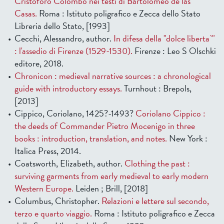
Cristoforo Colombo nei testi di Bartolomeo de las
Casas.
Roma : Istituto poligrafico e Zecca dello Stato
Libreria dello Stato, [1993]
Cecchi, Alessandro, author.
In difesa della "dolce liberta`"
: l'assedio di Firenze (1529-1530).
Firenze : Leo S Olschki
editore, 2018.
Chronicon : medieval narrative sources : a chronological
guide with introductory essays.
Turnhout : Brepols,
[2013]
Cippico, Coriolano, 1425?-1493?
Coriolano Cippico :
the deeds of Commander Pietro Mocenigo in three
books : introduction, translation, and notes.
New York :
Italica Press, 2014.
Coatsworth, Elizabeth, author.
Clothing the past :
surviving garments from early medieval to early modern
Western Europe.
Leiden ; Brill, [2018]
Columbus, Christopher.
Relazioni e lettere sul secondo,
terzo e quarto viaggio.
Roma : Istituto poligrafico e Zecca