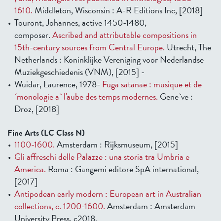
1610.
Middleton, Wisconsin : A-R Editions Inc, [2018]
Touront, Johannes, active 1450-1480,
composer.
Ascribed and attributable compositions in
15th-century sources from Central Europe.
Utrecht, The
Netherlands : Koninklijke Vereniging voor Nederlandse
Muziekgeschiedenis (VNM), [2015] -
Wuidar, Laurence, 1978-
Fuga satanae : musique et de
´monologie a` l'aube des temps modernes.
Gene`ve :
Droz, [2018]
Fine Arts (LC Class N)
1100-1600.
Amsterdam : Rijksmuseum, [2015]
Gli affreschi delle Palazze : una storia tra Umbria e
America.
Roma : Gangemi editore SpA international,
[2017]
Antipodean early modern : European art in Australian
collections, c. 1200-1600.
Amsterdam : Amsterdam
University Press, c2018.