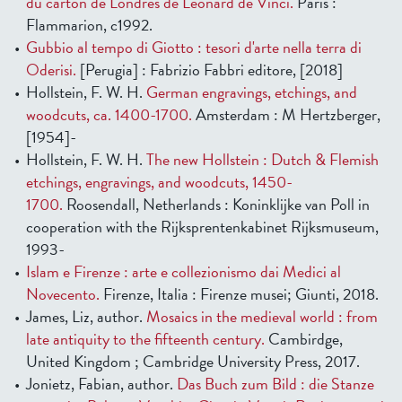
du carton de Londres de Léonard de Vinci.
Paris :
Flammarion, c1992.
Gubbio al tempo di Giotto : tesori d'arte nella terra di
Oderisi.
[Perugia] : Fabrizio Fabbri editore, [2018]
Hollstein, F. W. H.
German engravings, etchings, and
woodcuts, ca. 1400-1700.
Amsterdam : M Hertzberger,
[1954]-
Hollstein, F. W. H.
The new Hollstein : Dutch & Flemish
etchings, engravings, and woodcuts, 1450-
1700.
Roosendall, Netherlands : Koninklijke van Poll in
cooperation with the Rijksprentenkabinet Rijksmuseum,
1993-
Islam e Firenze : arte e collezionismo dai Medici al
Novecento.
Firenze, Italia : Firenze musei; Giunti, 2018.
James, Liz, author.
Mosaics in the medieval world : from
late antiquity to the fifteenth century.
Cambirdge,
United Kingdom ; Cambridge University Press, 2017.
Jonietz, Fabian, author.
Das Buch zum Bild : die Stanze