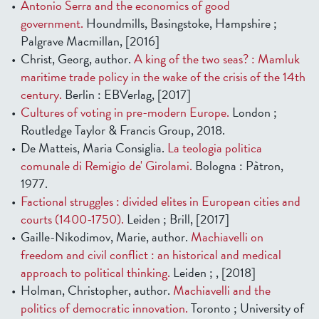
Antonio Serra and the economics of good
government.
Houndmills, Basingstoke, Hampshire ;
Palgrave Macmillan, [2016]
Christ, Georg, author.
A king of the two seas? : Mamluk
maritime trade policy in the wake of the crisis of the 14th
century.
Berlin : EBVerlag, [2017]
Cultures of voting in pre-modern Europe.
London ;
Routledge Taylor & Francis Group, 2018.
De Matteis, Maria Consiglia.
La teologia politica
comunale di Remigio de' Girolami.
Bologna : Pàtron,
1977.
Factional struggles : divided elites in European cities and
courts (1400-1750).
Leiden ; Brill, [2017]
Gaille-Nikodimov, Marie, author.
Machiavelli on
freedom and civil conflict : an historical and medical
approach to political thinking.
Leiden ; , [2018]
Holman, Christopher, author.
Machiavelli and the
politics of democratic innovation.
Toronto ; University of