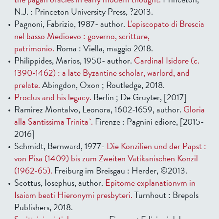
N.J. : Princeton University Press, ?2013.
Pagnoni, Fabrizio, 1987- author.
L'episcopato di Brescia
nel basso Medioevo : governo, scritture,
patrimonio.
Roma : Viella, maggio 2018.
Philippides, Marios, 1950- author.
Cardinal Isidore (c.
1390-1462) : a late Byzantine scholar, warlord, and
prelate.
Abingdon, Oxon ; Routledge, 2018.
Proclus and his legacy.
Berlin ; De Gruyter, [2017]
Ramirez Montalvo, Leonora, 1602-1659, author.
Gloria
alla Santissima Trinita`.
Firenze : Pagnini ediore, [2015-
2016]
Schmidt, Bernward, 1977-
Die Konzilien und der Papst :
von Pisa (1409) bis zum Zweiten Vatikanischen Konzil
(1962-65).
Freiburg im Breisgau : Herder, ©2013.
Scottus, Iosephus, author.
Epitome explanationvm in
Isaiam beati Hieronymi presbyteri.
Turnhout : Brepols
Publishers, 2018.