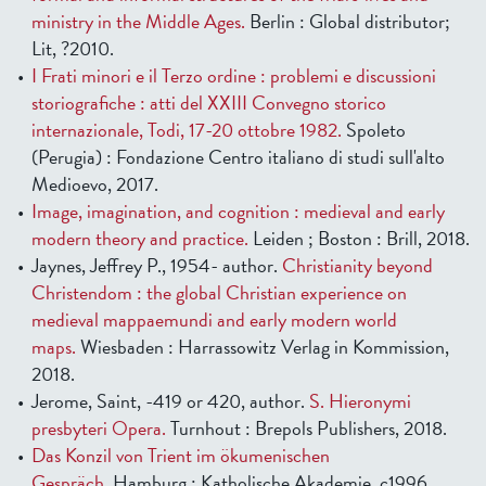
ministry in the Middle Ages.
Berlin : Global distributor;
Lit, ?2010.
I Frati minori e il Terzo ordine : problemi e discussioni
storiografiche : atti del XXIII Convegno storico
internazionale, Todi, 17-20 ottobre 1982.
Spoleto
(Perugia) : Fondazione Centro italiano di studi sull'alto
Medioevo, 2017.
Image, imagination, and cognition : medieval and early
modern theory and practice.
Leiden ; Boston : Brill, 2018.
Jaynes, Jeffrey P., 1954- author.
Christianity beyond
Christendom : the global Christian experience on
medieval mappaemundi and early modern world
maps.
Wiesbaden : Harrassowitz Verlag in Kommission,
2018.
Jerome, Saint, -419 or 420, author.
S. Hieronymi
presbyteri Opera.
Turnhout : Brepols Publishers, 2018.
Das Konzil von Trient im ökumenischen
Gespräch.
Hamburg : Katholische Akademie, c1996.