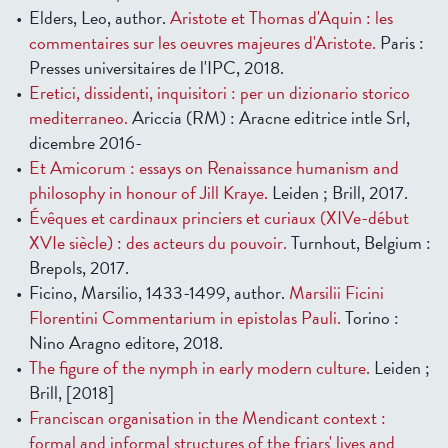
Elders, Leo, author.
Aristote et Thomas d'Aquin : les
commentaires sur les oeuvres majeures d'Aristote.
Paris :
Presses universitaires de l'IPC, 2018.
Eretici, dissidenti, inquisitori : per un dizionario storico
mediterraneo.
Ariccia (RM) : Aracne editrice intle Srl,
dicembre 2016-
Et Amicorum : essays on Renaissance humanism and
philosophy in honour of Jill Kraye.
Leiden ; Brill, 2017.
Évêques et cardinaux princiers et curiaux (XIVe-début
XVIe siècle) : des acteurs du pouvoir.
Turnhout, Belgium :
Brepols, 2017.
Ficino, Marsilio, 1433-1499, author.
Marsilii Ficini
Florentini Commentarium in epistolas Pauli.
Torino :
Nino Aragno editore, 2018.
The figure of the nymph in early modern culture.
Leiden ;
Brill, [2018]
Franciscan organisation in the Mendicant context :
formal and informal structures of the friars' lives and