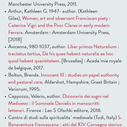
Manchester University Press, 2011.
Arthur, Kathleen G. 1947- author. (Kathleen
Giles),
Women, art and observant Franciscan piety :
Caterina Vigri and the Poor Clares in early modern
Ferrara.
Amsterdam : Amsterdam University Press,
[2018]
Avicenna, 980-1037, author.
Liber primus Naturalium :
tractatus tertius, De his quae habent naturalia ex hoc
quod habent quantitatem.
[Bruxelles] : Acade´mie royale
de belgique, 2017.
Bolton, Brenda.
Innocent III : studies on papal authority
and pastoral care.
Aldershot, Hampshire, Great Britain ;
Variorum, 1995.
Cappozzo, Valerio, author.
Dizionario dei sogni nel
Medioevo : il Somniale Danielis in manoscritti
letterari.
Firenze : Leo S Olschki editore, 2018.
Centro di studi sulla spiritualita` medievale (Todi, Italy)
S.
Bonaventura francescano : atti del XIV Convegno storico