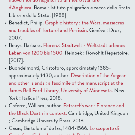
d'Anghiera.
Roma : Istituto poligrafico e zecca dello Stato
Libreria dello Stato, [1988]
Benedict, Philip.
Graphic history : the Wars, massacres
and troubles of Tortorel and Perrissin.
Genève : Droz,
2007.
Beuys, Barbara.
Florenz: Stadtwelt - Weltstadt urbanes
Leben von 1200 bis 1500.
Reinbek : Rowohlt Repertoire,
[2017].
Buondelmonti, Cristoforo, approximately 1385-
approximately 1430, author.
Description of the Aegean
and other islands : a fascimile of the manuscript at the
James Bell Ford Library, University of Minnesota.
New
York : Italica Press, 2018.
Caferro, William, author.
Petrarch's war : Florence and
the Black Death in context.
Cambridge, United Kingdom
; Cambridge University Press, 2018.
Casas, Bartolome´ de las, 1484-1566.
Le scoperte di