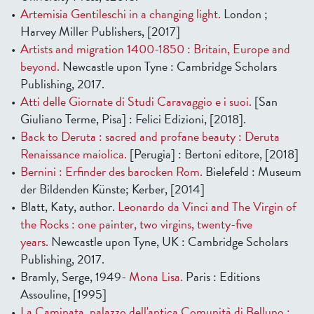
Artemisia Gentileschi in a changing light.
London ;
Harvey Miller Publishers, [2017]
Artists and migration 1400-1850 : Britain, Europe and
beyond.
Newcastle upon Tyne : Cambridge Scholars
Publishing, 2017.
Atti delle Giornate di Studi Caravaggio e i suoi.
[San
Giuliano Terme, Pisa] : Felici Edizioni, [2018].
Back to Deruta : sacred and profane beauty : Deruta
Renaissance maiolica.
[Perugia] : Bertoni editore, [2018]
Bernini : Erfinder des barocken Rom.
Bielefeld : Museum
der Bildenden Künste; Kerber, [2014]
Blatt, Katy, author.
Leonardo da Vinci and The Virgin of
the Rocks : one painter, two virgins, twenty-five
years.
Newcastle upon Tyne, UK : Cambridge Scholars
Publishing, 2017.
Bramly, Serge, 1949-
Mona Lisa.
Paris : Editions
Assouline, [1995]
La Caminata, palazzo dell'antica Comunità di Belluno :