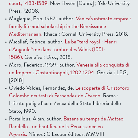
court, 1483-1589.
New Haven [Conn.] ; Yale University
Press, ?2008.
Maglaque, Erin, 1987- author.
Venice's intimate empire :
family life and scholarship in the Renaissance
Mediterranean.
Ithaca : Cornell University Press, 2018.
Micallef, Fabrice, author.
Le ba^tard royal : Henri
d'Angoule^me dans l'ombre des Valois (1551-
1586).
Gene`ve : Droz, 2018.
Moro, Federico, 1959- author.
Venezia alla conquista di
un Impero : Costantinopoli, 1202-1204.
Gorizia : LEG,
[2018]
Oviedo Valdes, Fernandez, de.
Le scoperte di Cristoforo
Colombo nei testi di Fernandez de Oviedo.
Roma :
Istituto poligrafico e Zecca dello Stato Libreria dello
Stato, 1990.
Paraillous, Alain, author.
Bazens au temps de Matteo
Bandello : un haut lieu de la Renaissance en
Agenais.
Nîmes : C Lacour éditeur, MMVIII