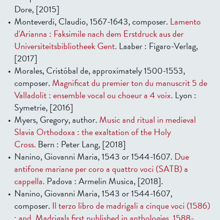
Dore, [2015]
Monteverdi, Claudio, 1567-1643, composer.
Lamento
d'Arianna : Faksimile nach dem Erstdruck aus der
Universiteitsbibliotheek Gent.
Laaber : Figaro-Verlag,
[2017]
Morales, Cristóbal de, approximately 1500-1553,
composer.
Magnificat du premier ton du manuscrit 5 de
Valladolit : ensemble vocal ou choeur a 4 voix.
Lyon :
Symetrie, [2016]
Myers, Gregory, author.
Music and ritual in medieval
Slavia Orthodoxa : the exaltation of the Holy
Cross.
Bern : Peter Lang, [2018]
Nanino, Giovanni Maria, 1543 or 1544-1607.
Due
antifone mariane per coro a quattro voci (SATB) a
cappella.
Padova : Armelin Musica, [2018].
Nanino, Giovanni Maria, 1543 or 1544-1607,
composer.
Il terzo libro de madrigali a cinque voci (1586)
; and, Madrigals first published in anthologies, 1588-