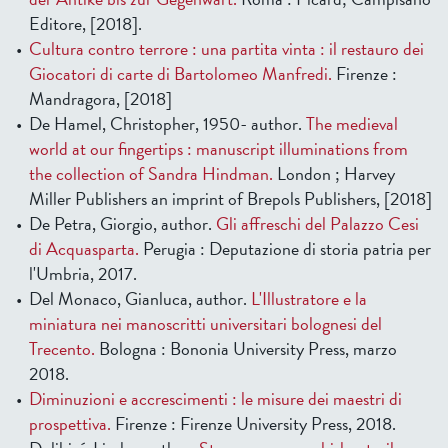
Editore, [2018].
Cultura contro terrore : una partita vinta : il restauro dei
Giocatori di carte di Bartolomeo Manfredi.
Firenze :
Mandragora, [2018]
De Hamel, Christopher, 1950- author.
The medieval
world at our fingertips : manuscript illuminations from
the collection of Sandra Hindman.
London ; Harvey
Miller Publishers an imprint of Brepols Publishers, [2018]
De Petra, Giorgio, author.
Gli affreschi del Palazzo Cesi
di Acquasparta.
Perugia : Deputazione di storia patria per
l'Umbria, 2017.
Del Monaco, Gianluca, author.
L'Illustratore e la
miniatura nei manoscritti universitari bolognesi del
Trecento.
Bologna : Bononia University Press, marzo
2018.
Diminuzioni e accrescimenti : le misure dei maestri di
prospettiva.
Firenze : Firenze University Press, 2018.