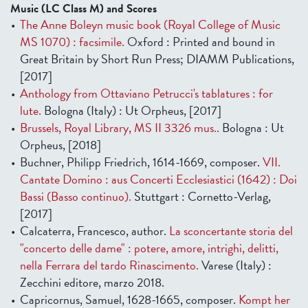
Music (LC Class M) and Scores
The Anne Boleyn music book (Royal College of Music
MS 1070) : facsimile.
Oxford : Printed and bound in
Great Britain by Short Run Press; DIAMM Publications,
[2017]
Anthology from Ottaviano Petrucci's tablatures : for
lute.
Bologna (Italy) : Ut Orpheus, [2017]
Brussels, Royal Library, MS II 3326 mus..
Bologna : Ut
Orpheus, [2018]
Buchner, Philipp Friedrich, 1614-1669, composer.
VII.
Cantate Domino : aus Concerti Ecclesiastici (1642) : Doi
Bassi (Basso continuo).
Stuttgart : Cornetto-Verlag,
[2017]
Calcaterra, Francesco, author.
La sconcertante storia del
"concerto delle dame" : potere, amore, intrighi, delitti,
nella Ferrara del tardo Rinascimento.
Varese (Italy) :
Zecchini editore, marzo 2018.
Capricornus, Samuel, 1628-1665, composer.
Kompt her