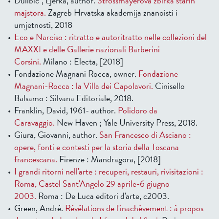
Dulibic´, Ljerka, author.
Strossmayerova zbirka starih
majstora.
Zagreb Hrvatska akademija znanoisti i
umjetnosti, 2018
Eco e Narciso : ritratto e autoritratto nelle collezioni del
MAXXI e delle Gallerie nazionali Barberini
Corsini.
Milano : Electa, [2018]
Fondazione Magnani Rocca, owner.
Fondazione
Magnani-Rocca : la Villa dei Capolavori.
Cinisello
Balsamo : Silvana Editoriale, 2018.
Franklin, David, 1961- author.
Polidoro da
Caravaggio.
New Haven ; Yale University Press, 2018.
Giura, Giovanni, author.
San Francesco di Asciano :
opere, fonti e contesti per la storia della Toscana
francescana.
Firenze : Mandragora, [2018]
I grandi ritorni nell'arte : recuperi, restauri, rivisitazioni :
Roma, Castel Sant'Angelo 29 aprile-6 giugno
2003.
Roma : De Luca editori d'arte, c2003.
Green, André.
Révélations de l'inachèvement : à propos