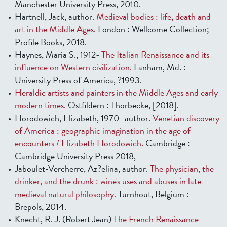
Manchester University Press, 2010.
Hartnell, Jack, author.
Medieval bodies : life, death and
art in the Middle Ages.
London : Wellcome Collection;
Profile Books, 2018.
Haynes, Maria S., 1912-
The Italian Renaissance and its
influence on Western civilization.
Lanham, Md. :
University Press of America, ?1993.
Heraldic artists and painters in the Middle Ages and early
modern times.
Ostfildern : Thorbecke, [2018].
Horodowich, Elizabeth, 1970- author.
Venetian discovery
of America : geographic imagination in the age of
encounters / Elizabeth Horodowich.
Cambridge :
Cambridge University Press 2018,
Jaboulet-Vercherre, Az?elina, author.
The physician, the
drinker, and the drunk : wine's uses and abuses in late
medieval natural philosophy.
Turnhout, Belgium :
Brepols, 2014.
Knecht, R. J. (Robert Jean)
The French Renaissance