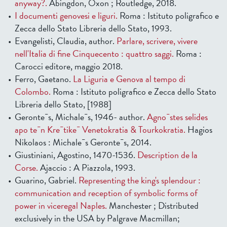
anyway?.
Abingdon, Oxon ; Routledge, 2018.
I documenti genovesi e liguri.
Roma : Istituto poligrafico e
Zecca dello Stato Libreria dello Stato, 1993.
Evangelisti, Claudia, author.
Parlare, scrivere, vivere
nell'Italia di fine Cinquecento : quattro saggi.
Roma :
Carocci editore, maggio 2018.
Ferro, Gaetano.
La Liguria e Genova al tempo di
Colombo.
Roma : Istituto poligrafico e Zecca dello Stato
Libreria dello Stato, [1988]
Geronte¯s, Michale¯s, 1946- author.
Agno¯stes selides
apo te¯n Kre¯tike¯ Venetokratia & Tourkokratia.
Hagios
Nikolaos : Michale¯s Geronte¯s, 2014.
Giustiniani, Agostino, 1470-1536.
Description de la
Corse.
Ajaccio : A Piazzola, 1993.
Guarino, Gabriel.
Representing the king's splendour :
communication and reception of symbolic forms of
power in viceregal Naples.
Manchester ; Distributed
exclusively in the USA by Palgrave Macmillan;