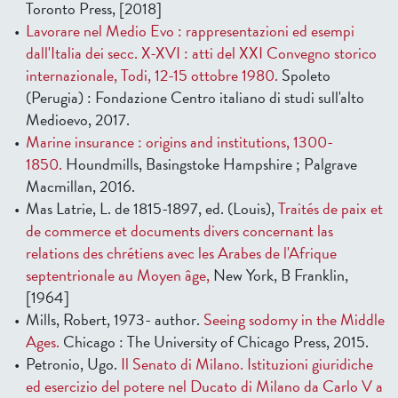
Toronto Press, [2018]
Lavorare nel Medio Evo : rappresentazioni ed esempi
dall'Italia dei secc. X-XVI : atti del XXI Convegno storico
internazionale, Todi, 12-15 ottobre 1980.
Spoleto
(Perugia) : Fondazione Centro italiano di studi sull'alto
Medioevo, 2017.
Marine insurance : origins and institutions, 1300-
1850.
Houndmills, Basingstoke Hampshire ; Palgrave
Macmillan, 2016.
Mas Latrie, L. de 1815-1897, ed. (Louis),
Traités de paix et
de commerce et documents divers concernant las
relations des chrétiens avec les Arabes de l'Afrique
septentrionale au Moyen âge,
New York, B Franklin,
[1964]
Mills, Robert, 1973- author.
Seeing sodomy in the Middle
Ages.
Chicago : The University of Chicago Press, 2015.
Petronio, Ugo.
Il Senato di Milano. Istituzioni giuridiche
ed esercizio del potere nel Ducato di Milano da Carlo V a