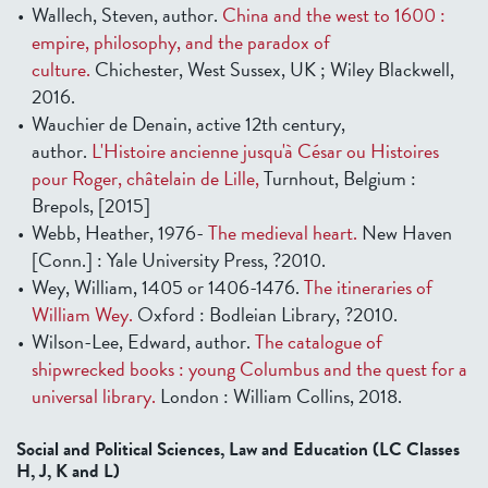
Wallech, Steven, author.
China and the west to 1600 :
empire, philosophy, and the paradox of
culture.
Chichester, West Sussex, UK ; Wiley Blackwell,
2016.
Wauchier de Denain, active 12th century,
author.
L'Histoire ancienne jusqu'à César ou Histoires
pour Roger, châtelain de Lille,
Turnhout, Belgium :
Brepols, [2015]
Webb, Heather, 1976-
The medieval heart.
New Haven
[Conn.] : Yale University Press, ?2010.
Wey, William, 1405 or 1406-1476.
The itineraries of
William Wey.
Oxford : Bodleian Library, ?2010.
Wilson-Lee, Edward, author.
The catalogue of
shipwrecked books : young Columbus and the quest for a
universal library.
London : William Collins, 2018.
Social and Political Sciences, Law and Education (LC Classes
H, J, K and L)