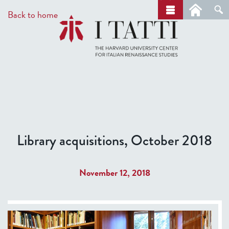
Skip
a
Back to home
r
to
c
main
h
content
Library acquisitions, October 2018
November 12, 2018