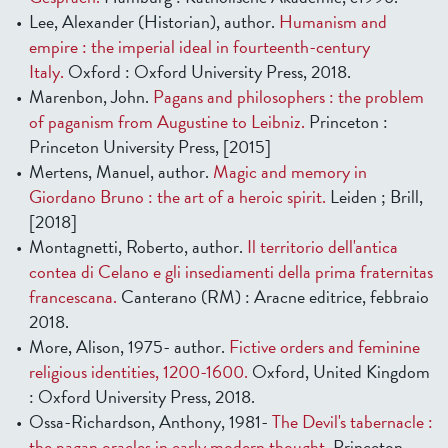
Lee, Alexander (Historian), author.
Humanism and
empire : the imperial ideal in fourteenth-century
Italy.
Oxford : Oxford University Press, 2018.
Marenbon, John.
Pagans and philosophers : the problem
of paganism from Augustine to Leibniz.
Princeton :
Princeton University Press, [2015]
Mertens, Manuel, author.
Magic and memory in
Giordano Bruno : the art of a heroic spirit.
Leiden ; Brill,
[2018]
Montagnetti, Roberto, author.
Il territorio dell'antica
contea di Celano e gli insediamenti della prima fraternitas
francescana.
Canterano (RM) : Aracne editrice, febbraio
2018.
More, Alison, 1975- author.
Fictive orders and feminine
religious identities, 1200-1600.
Oxford, United Kingdom
: Oxford University Press, 2018.
Ossa-Richardson, Anthony, 1981-
The Devil's tabernacle :
the pagan oracles in early modern thought.
Princeton,