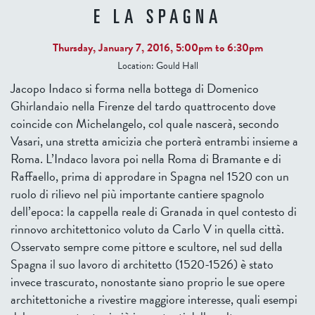
E LA SPAGNA
Thursday, January 7, 2016,
5:00pm
to
6:30pm
Location:
Gould Hall
Jacopo Indaco si forma nella bottega di Domenico
Ghirlandaio nella Firenze del tardo quattrocento dove
coincide con Michelangelo, col quale nascerà, secondo
Vasari, una stretta amicizia che porterà entrambi insieme a
Roma. L’Indaco lavora poi nella Roma di Bramante e di
Raffaello, prima di approdare in Spagna nel 1520 con un
ruolo di rilievo nel più importante cantiere spagnolo
dell’epoca: la cappella reale di Granada in quel contesto di
rinnovo architettonico voluto da Carlo V in quella città.
Osservato sempre come pittore e scultore, nel sud della
Spagna il suo lavoro di architetto (1520-1526) è stato
invece trascurato, nonostante siano proprio le sue opere
architettoniche a rivestire maggiore interesse, quali esempi