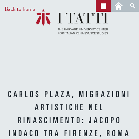
Skip
a
Back to home
r
to
c
main
h
content
CARLOS PLAZA, MIGRAZIONI
ARTISTICHE NEL
RINASCIMENTO: JACOPO
INDACO TRA FIRENZE, ROMA