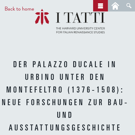
Skip
a
Back to home
r
to
c
main
h
content
DER PALAZZO DUCALE IN
URBINO UNTER DEN
MONTEFELTRO (1376-1508):
NEUE FORSCHUNGEN ZUR BAU-
UND
AUSSTATTUNGSGESCHICHTE