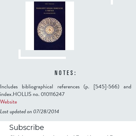
NOTES:
Includes bibliographical references (p. [545]-566) and
index.HOLLIS no. 010116247
Website
Last updated on 07/28/2014
b2599849832f98ad911b344f84a9b
Subscribe