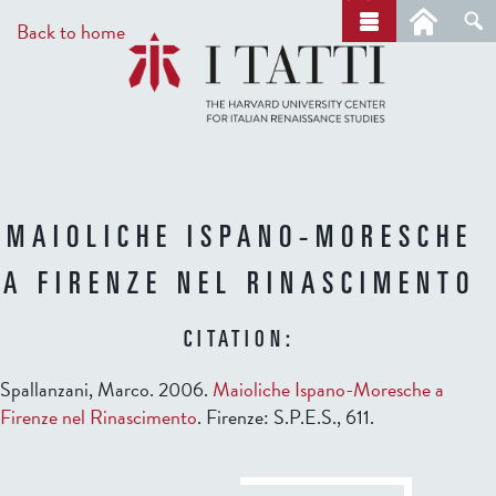
Skip
a
Back to home
r
to
c
main
h
content
MAIOLICHE ISPANO-MORESCHE
A FIRENZE NEL RINASCIMENTO
CITATION:
Spallanzani, Marco. 2006.
Maioliche Ispano-Moresche a
Firenze nel Rinascimento
. Firenze: S.P.E.S., 611.